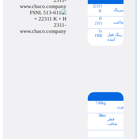
22311
بیرینگ
K
H
چاکنت
2311
2x
رینگ قفل
FRB
کننده
7.88
kg
وزن
50
mm
قطر
شافت