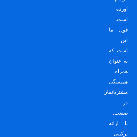
آورده
است.
قول ما
این
است که
به عنوان
همراه
همیشگی
مشتریانمان
در
صنعت،
با ارائه
ترکیبی