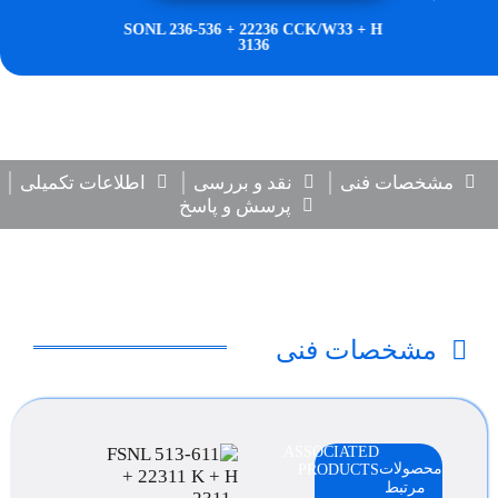
33 + OH
SONL 236-536 + 22236 CCK/W33 + H
3136
مشخصات فنی
نقد و بررسی
اطلاعات تکمیلی
پرسش و پاسخ
مشخصات فنی
ASSOCIATED
محصولات
PRODUCTS
مرتبط