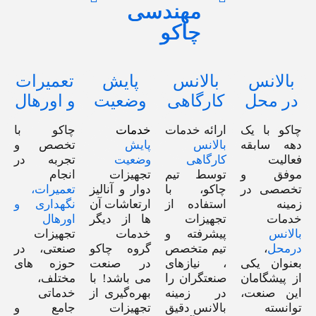
مهندسی
چاکو
بالانس
بالانس
پایش
تعمیرات
در محل
کارگاهی
وضعیت
و اورهال
چاکو با یک
ارائه خدمات
خدمات
چاکو با
دهه سابقه‌
بالانس
پایش
تخصص و
فعالیت
کارگاهی
وضعیت
تجربه در
موفق و
توسط تیم
تجهیزات
انجام
تخصصی در
چاکو، با
دوار و آنالیز
تعمیرات،
زمینه
استفاده از
ارتعاشات آن
نگهداری و
خدمات
تجهیزات
ها از دیگر
اورهال
بالانس
پیشرفته و
خدمات
تجهیزات
درمحل
،
تیم متخصص
گروه چاکو
صنعتی، در
بعنوان یکی
، نیازهای
در صنعت
حوزه های
از پیشگامان
صنعتگران را
می باشد! با
مختلف،
این صنعت،
در زمینه
بهره‌گیری از
خدماتی
توانسته
بالانس دقیق
تجهیزات
جامع و