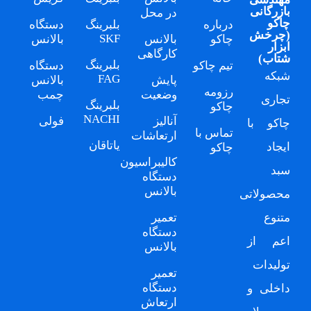
بازرگانی
در محل
چاکو
درباره
بلبرینگ
دستگاه
(
چرخش
SKF
چاکو
بالانس
بالانس
ابزار
کارگاهی
شتاب
)
بلبرینگ
تیم چاکو
دستگاه
شبکه
FAG
پایش
بالانس
رزومه
وضعیت
چمب
تجاری
بلبرینگ
چاکو
NACHI
آنالیز
فولی
چاکو
با
تماس با
ارتعاشات
یاتاقان
ایجاد
چاکو
کالیبراسیون
سبد
دستگاه
بالانس
محصولاتی
متنوع
تعمیر
دستگاه
اعم از
بالانس
تولیدات
تعمیر
دستگاه
داخلی و
ارتعاش