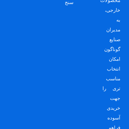
محصولات
سنج
خارجی،
به
مدیران
صنایع
گوناگون
امکان
انتخاب
مناسب
تری را
جهت
خریدی
آسوده
فراهم