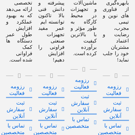
بابهره‌گیری
ماشین‌آلات
پیشرفته و
تخصصی
از فناوری
و تجهیزات
دانش فنی
ارائه می‌دهد
های نوین و
در محیط
بالا تاکنون
که به بهبود
تیمی
کارگاه به
توانسته ایم
عملکرد و
مجرب،
طور مؤثر و
عمر مفید
افزایش
رضایت و
با بالاترین
تجهیزات
طول عمر
اعتماد
کیفیت
صنعتی
دستگاه ها
مشتریان
برآورده
فراونی را
کمک
خود را جلب
کرده است.
افزایش
فراوانی
نماید!
دهیم!
شده است.
رزومه
رزومه
رزومه
رزومه
فعالیت
فعالیت
فعالیت
فعالیت
ثبت
ثبت
ثبت
ثبت
سفارش
سفارش
سفارش
سفارش
آنلاین
آنلاین
آنلاین
آنلاین
تماس با
تماس با
تماس با
تماس با
متخصصین
متخصصین
متخصصین
متخصصین