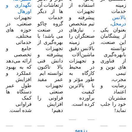
زمینه
استفاده از
ارتعاشات آن
نگهداری و
خدمات
تجهیزات
ها از دیگر
اورهال
بالانس
پیشرفته و
خدمات
تجهیزات
درمحل
،
تیم متخصص
گروه چاکو
صنعتی، در
بعنوان یکی
، نیازهای
در صنعت
حوزه های
از پیشگامان
صنعتگران را
می باشد! با
مختلف،
این صنعت،
در زمینه
بهره‌گیری از
خدماتی
توانسته
بالانس دقیق
تجهیزات
جامع و
بابهره‌گیری
ماشین‌آلات
پیشرفته و
تخصصی
از فناوری
و تجهیزات
دانش فنی
ارائه می‌دهد
های نوین و
در محیط
بالا تاکنون
که به بهبود
تیمی
کارگاه به
توانسته ایم
عملکرد و
مجرب،
طور مؤثر و
عمر مفید
افزایش
رضایت و
با بالاترین
تجهیزات
طول عمر
اعتماد
کیفیت
صنعتی
دستگاه ها
مشتریان
برآورده
فراونی را
کمک
خود را جلب
کرده است.
افزایش
فراوانی
نماید!
دهیم!
شده است.
رزومه