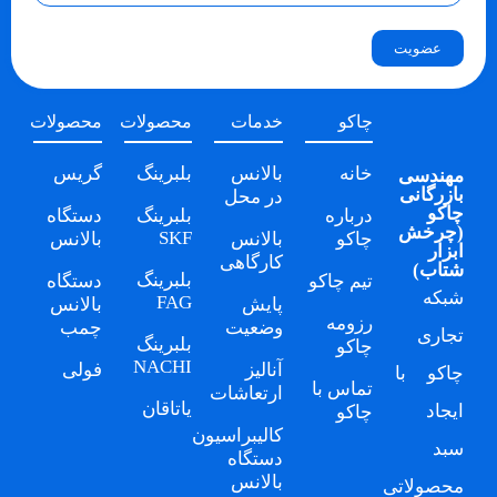
عضویت
چاکو
خدمات
محصولات
محصولات
خانه
بالانس
بلبرینگ
گریس
مهندسی
بازرگانی
در محل
چاکو
درباره
بلبرینگ
دستگاه
(
چرخش
SKF
چاکو
بالانس
بالانس
ابزار
کارگاهی
شتاب
)
بلبرینگ
تیم چاکو
دستگاه
شبکه
FAG
پایش
بالانس
رزومه
وضعیت
چمب
تجاری
بلبرینگ
چاکو
NACHI
آنالیز
فولی
چاکو
با
تماس با
ارتعاشات
یاتاقان
ایجاد
چاکو
کالیبراسیون
سبد
دستگاه
بالانس
محصولاتی