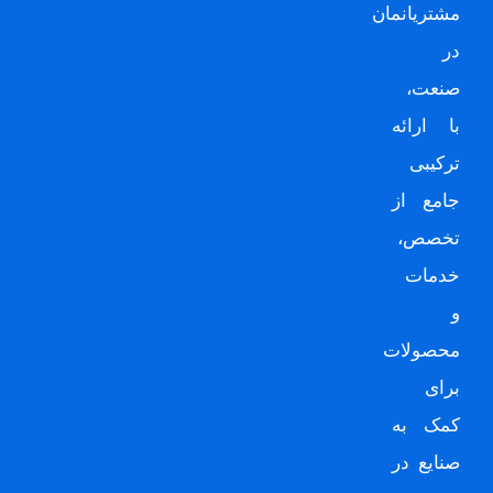
مشتریانمان
در
صنعت،
با ارائه
ترکیبی
جامع از
تخصص،
خدمات
و
محصولات
برای
کمک به
صنایع در