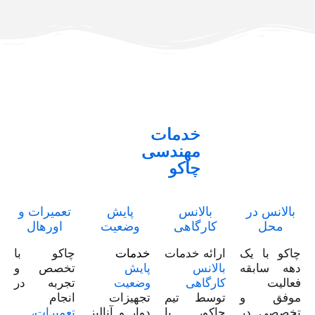
خدمات
مهندسی
چاکو
بالانس در
بالانس
پایش
تعمیرات و
محل
کارگاهی
وضعیت
اورهال
چاکو با یک
ارائه خدمات
خدمات
چاکو با
دهه سابقه‌
بالانس
پایش
تخصص و
فعالیت
کارگاهی
وضعیت
تجربه در
موفق و
توسط تیم
تجهیزات
انجام
تخصصی در
چاکو، با
دوار و آنالیز
تعمیرات،