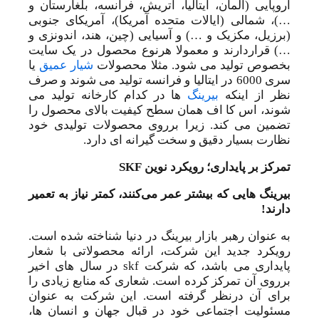
اروپایی (آلمان، ایتالیا، اتریش، فرانسه، بلغارستان و
…)، شمالی (ایالات متحده آمریکا)، آمریکای جنوبی
(برزیل، مکزیک و …) و آسیایی (چین، هند، اندونزی و
…) قراردارند و معمولا هرنوع محصول در یک سایت
بخصوص تولید می شود. مثلا محصولات
شیار عمیق
یا
سری 6000 در ایتالیا و فرانسه تولید می شوند و صرف
نظر از اینکه
بیرینگ
ها در کدام کارخانه تولید می
شوند، اس کا اف همان سطح کیفیت بالای محصول را
تضمین می کند. زیرا برروی محصولات تولیدی خود
نظارت بسیار دقیق و سخت گیرانه ای دارد.
تمرکز بر پایداری؛ رویکرد نوین SKF
بیرینگ هایی که بیشتر عمر می‌کنند، کمتر نیاز به تعمیر
دارند!
به عنوان رهبر بازار بیرینگ در دنیا شناخته شده است.
رویکرد جدید این شرکت، ارائه محصولاتی با شعار
پایداری می باشد، که شرکت skf در سال های اخیر
برروی آن تمرکز کرده است. شعاری که منابع زیادی را
برای آن درنظر گرفته است. این شرکت به عنوان
مسئولیت اجتماعی خود در قبال جهان و انسان ها،