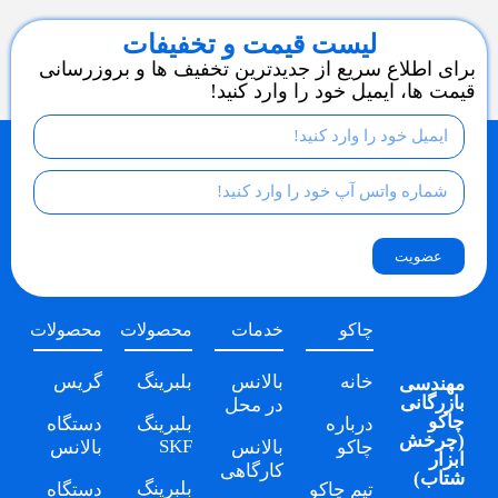
لیست قیمت و تخفیفات
برای اطلاع سریع از جدیدترین تخفیف ها و بروزرسانی
قیمت ها، ایمیل خود را وارد کنید!
عضویت
چاکو
خدمات
محصولات
محصولات
خانه
بالانس
بلبرینگ
گریس
مهندسی
بازرگانی
در محل
چاکو
درباره
بلبرینگ
دستگاه
(
چرخش
SKF
چاکو
بالانس
بالانس
ابزار
کارگاهی
شتاب
)
بلبرینگ
تیم چاکو
دستگاه