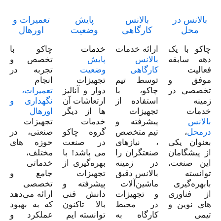
بالانس در
بالانس
پایش
تعمیرات و
محل
کارگاهی
وضعیت
اورهال
چاکو با یک
ارائه خدمات
خدمات
چاکو با
دهه سابقه‌
بالانس
پایش
تخصص و
فعالیت
کارگاهی
وضعیت
تجربه در
موفق و
توسط تیم
تجهیزات
انجام
تخصصی در
چاکو، با
دوار و آنالیز
تعمیرات،
زمینه
استفاده از
ارتعاشات آن
نگهداری و
خدمات
تجهیزات
ها از دیگر
اورهال
بالانس
پیشرفته و
خدمات
تجهیزات
درمحل
،
تیم متخصص
گروه چاکو
صنعتی، در
بعنوان یکی
، نیازهای
در صنعت
حوزه های
از پیشگامان
صنعتگران را
می باشد! با
مختلف،
این صنعت،
در زمینه
بهره‌گیری از
خدماتی
توانسته
بالانس دقیق
تجهیزات
جامع و
بابهره‌گیری
ماشین‌آلات
پیشرفته و
تخصصی
از فناوری
و تجهیزات
دانش فنی
ارائه می‌دهد
های نوین و
در محیط
بالا تاکنون
که به بهبود
تیمی
کارگاه به
توانسته ایم
عملکرد و