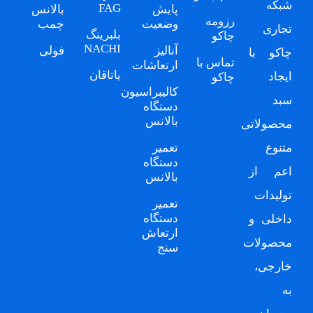
شبکه
FAG
پایش
بالانس
رزومه
وضعیت
چمب
تجاری
بلبرینگ
چاکو
NACHI
آنالیز
فولی
چاکو
با
تماس با
ارتعاشات
یاتاقان
ایجاد
چاکو
کالیبراسیون
سبد
دستگاه
بالانس
محصولاتی
متنوع
تعمیر
دستگاه
اعم از
بالانس
تولیدات
تعمیر
دستگاه
داخلی و
ارتعاش
محصولات
سنج
خارجی،
به