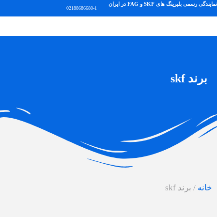
نمایندگی رسمی بلبرینگ های SKF و FAG در ایران
02188686680-1
برند skf
خانه
/
برند skf