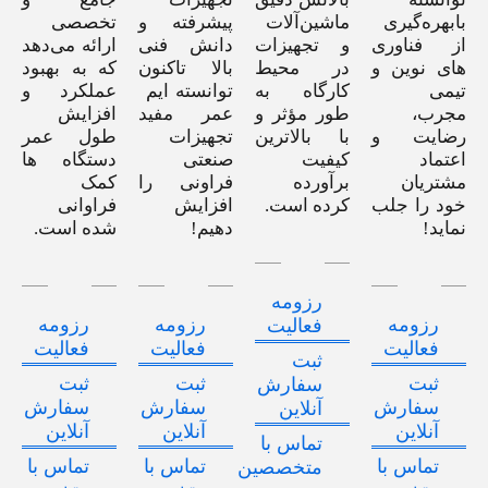
بابهره‌گیری
ماشین‌آلات
پیشرفته و
تخصصی
از فناوری
و تجهیزات
دانش فنی
ارائه می‌دهد
های نوین و
در محیط
بالا تاکنون
که به بهبود
تیمی
کارگاه به
توانسته ایم
عملکرد و
مجرب،
طور مؤثر و
عمر مفید
افزایش
رضایت و
با بالاترین
تجهیزات
طول عمر
اعتماد
کیفیت
صنعتی
دستگاه ها
مشتریان
برآورده
فراونی را
کمک
خود را جلب
کرده است.
افزایش
فراوانی
نماید!
دهیم!
شده است.
رزومه
رزومه
رزومه
رزومه
فعالیت
فعالیت
فعالیت
فعالیت
ثبت
ثبت
ثبت
ثبت
سفارش
سفارش
سفارش
سفارش
آنلاین
آنلاین
آنلاین
آنلاین
تماس با
تماس با
تماس با
تماس با
متخصصین