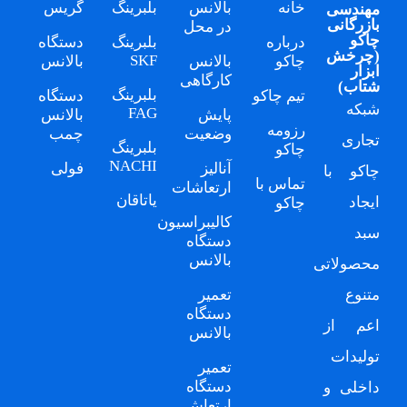
خانه
بالانس
بلبرینگ
گریس
مهندسی
بازرگانی
در محل
چاکو
درباره
بلبرینگ
دستگاه
(
چرخش
SKF
چاکو
بالانس
بالانس
ابزار
کارگاهی
شتاب
)
بلبرینگ
تیم چاکو
دستگاه
شبکه
FAG
پایش
بالانس
رزومه
وضعیت
چمب
تجاری
بلبرینگ
چاکو
NACHI
آنالیز
فولی
چاکو
با
تماس با
ارتعاشات
یاتاقان
ایجاد
چاکو
کالیبراسیون
سبد
دستگاه
بالانس
محصولاتی
متنوع
تعمیر
دستگاه
اعم از
بالانس
تولیدات
تعمیر
دستگاه
داخلی و
ارتعاش