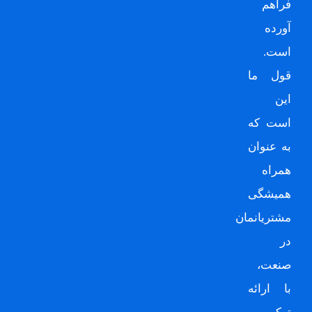
فراهم
آورده
است.
قول ما
این
است که
به عنوان
همراه
همیشگی
مشتریانمان
در
صنعت،
با ارائه