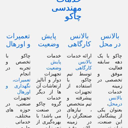
مهندسی
چاکو
بالانس
بالانس
پایش
تعمیرات
در محل
کارگاهی
وضعیت
و اورهال
چاکو با یک
ارائه خدمات
خدمات
چاکو با
دهه سابقه‌
بالانس
پایش
تخصص و
فعالیت
کارگاهی
وضعیت
تجربه در
موفق و
توسط تیم
تجهیزات
انجام
تخصصی در
چاکو، با
دوار و آنالیز
تعمیرات،
زمینه
استفاده از
ارتعاشات آن
نگهداری و
خدمات
تجهیزات
ها از دیگر
اورهال
بالانس
پیشرفته و
خدمات
تجهیزات
درمحل
،
تیم متخصص
گروه چاکو
صنعتی، در
بعنوان یکی
، نیازهای
در صنعت
حوزه های
از پیشگامان
صنعتگران را
می باشد! با
مختلف،
این صنعت،
در زمینه
بهره‌گیری از
خدماتی
توانسته
بالانس دقیق
تجهیزات
جامع و