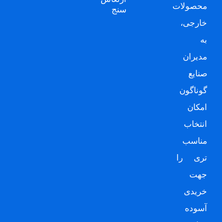
محصولات
سنج
خارجی،
به
مدیران
صنایع
گوناگون
امکان
انتخاب
مناسب
تری را
جهت
خریدی
آسوده