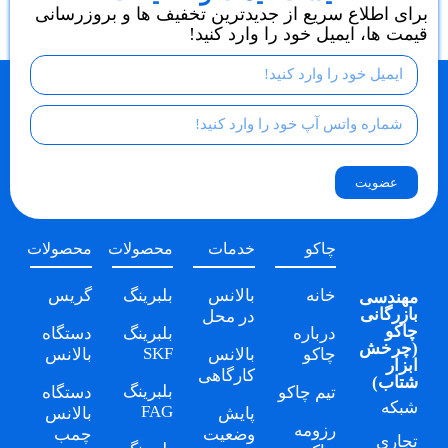
برای اطلاع سریع از جدیدترین تخفیف ها و بروزرسانی
قیمت ها، ایمیل خود را وارد کنید!
عضویت
چاکو
خدمات
محصولات
محصولات
خانه
بالانس
بلبرینگ
گریس
مهندسی
بازرگانی
در محل
چاکو
درباره
بلبرینگ
دستگاه
(
چرخش
SKF
چاکو
بالانس
بالانس
ابزار
کارگاهی
شتاب
)
بلبرینگ
تیم چاکو
دستگاه
شبکه
FAG
پایش
بالانس
رزومه
وضعیت
چمب
تجاری