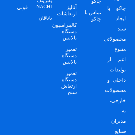
بلبرینگ
چاکو
NACHI
آنالیز
فولی
چاکو
با
تماس با
ارتعاشات
یاتاقان
ایجاد
چاکو
کالیبراسیون
سبد
دستگاه
بالانس
محصولاتی
متنوع
تعمیر
دستگاه
اعم از
بالانس
تولیدات
تعمیر
دستگاه
داخلی و
ارتعاش
محصولات
سنج
خارجی،
به
مدیران
صنایع