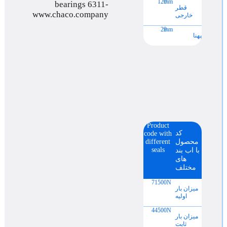
120
mm
قطر
خارجی
29
mm
پهنا
Product
کد
code with
محصول
different
seals
با اب بند
های
مختلف
71500
N
میزان بار
اولیه
44500
N
میزان بار
ثابت