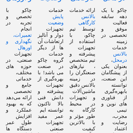
چاکو با یک
ارائه خدمات
خدمات
چاکو با
دهه سابقه‌
بالانس
پایش
تخصص و
فعالیت
کارگاهی
وضعیت
تجربه در
موفق و
توسط تیم
تجهیزات
انجام
تخصصی در
چاکو، با
دوار و آنالیز
تعمیرات،
زمینه
استفاده از
ارتعاشات آن
نگهداری و
خدمات
تجهیزات
ها از دیگر
اورهال
بالانس
پیشرفته و
خدمات
تجهیزات
درمحل
،
تیم متخصص
گروه چاکو
صنعتی، در
بعنوان یکی
، نیازهای
در صنعت
حوزه های
از پیشگامان
صنعتگران را
می باشد! با
مختلف،
این صنعت،
در زمینه
بهره‌گیری از
خدماتی
توانسته
بالانس دقیق
تجهیزات
جامع و
بابهره‌گیری
ماشین‌آلات
پیشرفته و
تخصصی
از فناوری
و تجهیزات
دانش فنی
ارائه می‌دهد
های نوین و
در محیط
بالا تاکنون
که به بهبود
تیمی
کارگاه به
توانسته ایم
عملکرد و
مجرب،
طور مؤثر و
عمر مفید
افزایش
رضایت و
با بالاترین
تجهیزات
طول عمر
اعتماد
کیفیت
صنعتی
دستگاه ها