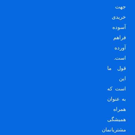
جهت
خریدی
آسوده
فراهم
آورده
است.
قول ما
این
است که
به عنوان
همراه
همیشگی
مشتریانمان