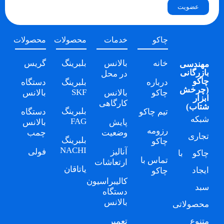
عضویت
چاکو
خدمات
محصولات
محصولات
خانه
بالانس
بلبرینگ
گریس
مهندسی
بازرگانی
در محل
چاکو
درباره
بلبرینگ
دستگاه
(
چرخش
SKF
چاکو
بالانس
بالانس
ابزار
کارگاهی
شتاب
)
بلبرینگ
تیم چاکو
دستگاه
شبکه
FAG
پایش
بالانس
رزومه
وضعیت
چمب
تجاری
بلبرینگ
چاکو
NACHI
آنالیز
فولی
چاکو
با
تماس با
ارتعاشات
یاتاقان
ایجاد
چاکو
کالیبراسیون
سبد
دستگاه
بالانس
محصولاتی
متنوع
تعمیر