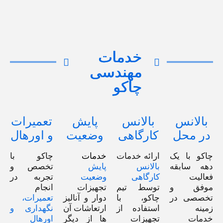
خدمات
مهندسی
چاکو
بالانس
بالانس
پایش
تعمیرات
در محل
کارگاهی
وضعیت
و اورهال
چاکو با یک
ارائه خدمات
خدمات
چاکو با
دهه سابقه‌
بالانس
پایش
تخصص و
فعالیت
کارگاهی
وضعیت
تجربه در
موفق و
توسط تیم
تجهیزات
انجام
تخصصی در
چاکو، با
دوار و آنالیز
تعمیرات،
زمینه
استفاده از
ارتعاشات آن
نگهداری و
خدمات
تجهیزات
ها از دیگر
اورهال