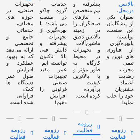
بالانس
پیشرفته و
خدمات
تجهیزات
درمحل
،
تیم متخصص
گروه چاکو
صنعتی، در
بعنوان یکی
، نیازهای
در صنعت
حوزه های
از پیشگامان
صنعتگران را
می باشد! با
مختلف،
این صنعت،
در زمینه
بهره‌گیری از
خدماتی
توانسته
بالانس دقیق
تجهیزات
جامع و
بابهره‌گیری
ماشین‌آلات
پیشرفته و
تخصصی
از فناوری
و تجهیزات
دانش فنی
ارائه می‌دهد
های نوین و
در محیط
بالا تاکنون
که به بهبود
تیمی
کارگاه به
توانسته ایم
عملکرد و
مجرب،
طور مؤثر و
عمر مفید
افزایش
رضایت و
با بالاترین
تجهیزات
طول عمر
اعتماد
کیفیت
صنعتی
دستگاه ها
مشتریان
برآورده
فراونی را
کمک
خود را جلب
کرده است.
افزایش
فراوانی
نماید!
دهیم!
شده است.
رزومه
رزومه
رزومه
رزومه
فعالیت
فعالیت
فعالیت
فعالیت