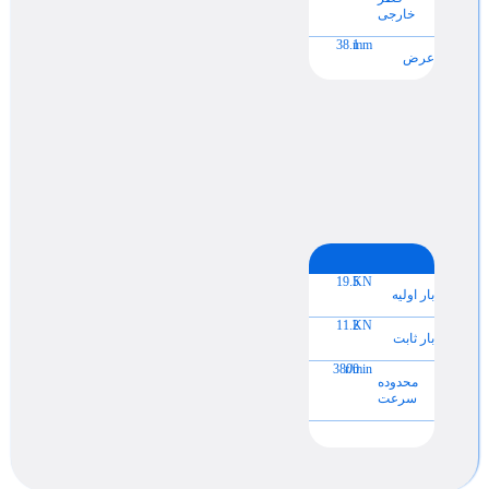
خارجی
38.1
mm
عرض
19.5
KN
بار اولیه
11.2
KN
بار ثابت
3800
r/min
محدوده
سرعت