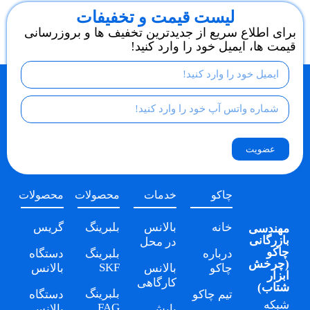
لیست قیمت و تخفیفات
برای اطلاع سریع از جدیدترین تخفیف ها و بروزرسانی
قیمت ها، ایمیل خود را وارد کنید!
عضویت
چاکو
خدمات
محصولات
محصولات
خانه
بالانس
بلبرینگ
گریس
مهندسی
بازرگانی
در محل
چاکو
درباره
بلبرینگ
دستگاه
(
چرخش
SKF
چاکو
بالانس
بالانس
ابزار
کارگاهی
شتاب
)
بلبرینگ
تیم چاکو
دستگاه
شبکه
FAG
پایش
بالانس