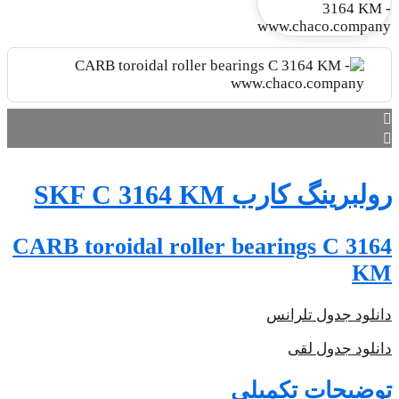
CARB t