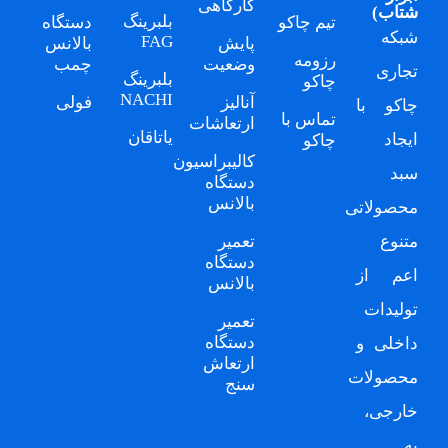
کارگاهی
شتاب
)
بلبرینگ
تیم چاکو
دستگاه
شبکه
FAG
پایش
بالانس
رزومه
وضعیت
چمب
تجاری
بلبرینگ
چاکو
NACHI
آنالیز
فولی
چاکو
با
تماس با
ارتعاشات
یاتاقان
ایجاد
چاکو
کالیبراسیون
سبد
دستگاه
بالانس
محصولاتی
متنوع
تعمیر
دستگاه
اعم از
بالانس
تولیدات
تعمیر
دستگاه
داخلی و
ارتعاش
محصولات
سنج
خارجی،
به