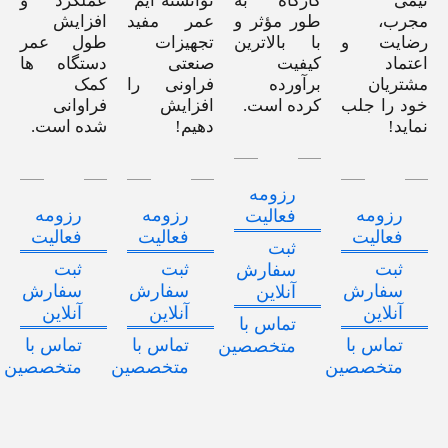
تیمی
کارگاه به
توانسته ایم
عملکرد و
مجرب،
طور مؤثر و
عمر مفید
افزایش
رضایت و
با بالاترین
تجهیزات
طول عمر
اعتماد
کیفیت
صنعتی
دستگاه ها
مشتریان
برآورده
فراونی را
کمک
خود را جلب
کرده است.
افزایش
فراوانی
نماید!
دهیم!
شده است.
رزومه
رزومه
رزومه
رزومه
فعالیت
فعالیت
فعالیت
فعالیت
ثبت
ثبت
ثبت
ثبت
سفارش
سفارش
سفارش
سفارش
آنلاین
آنلاین
آنلاین
آنلاین
تماس با
تماس با
تماس با
تماس با
متخصصین
متخصصین
متخصصین
متخصصین