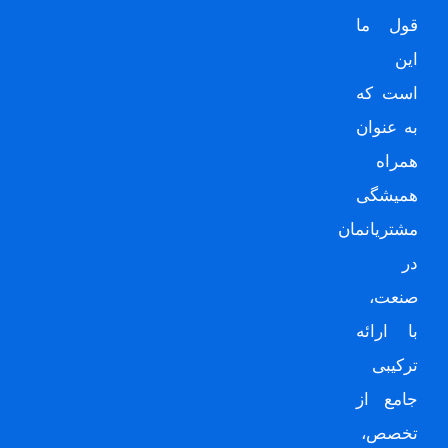
قول ما
این
است که
به عنوان
همراه
همیشگی
مشتریانمان
در
صنعت،
با ارائه
ترکیبی
جامع از
تخصص،