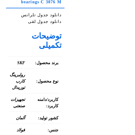
bearings C 3076 M
دانلود جدول تلرانس
دانلود جدول لقی
توضیحات
تکمیلی
برند محصول:
SKF
رولبرینگ
نوع محصول:
کارب
توریدال
کاربرد/دامنه
تجهیزات
کاربرد:
صنعتی
کشور تولید:
آلمان
جنس:
فولاد