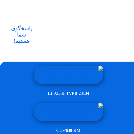
پاسخگوی
شما
هستیم!
23134-E1-XL-K-TVPB
C 39/630 KM