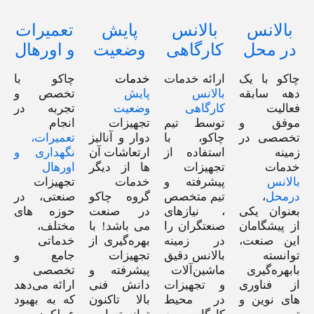
بالانس
بالانس
پایش
تعمیرات
در محل
کارگاهی
وضعیت
و اورهال
چاکو با یک
ارائه خدمات
خدمات
چاکو با
دهه سابقه‌
بالانس
پایش
تخصص و
فعالیت
کارگاهی
وضعیت
تجربه در
موفق و
توسط تیم
تجهیزات
انجام
تخصصی در
چاکو، با
دوار و آنالیز
تعمیرات،
زمینه
استفاده از
ارتعاشات آن
نگهداری و
خدمات
تجهیزات
ها از دیگر
اورهال
بالانس
پیشرفته و
خدمات
تجهیزات
درمحل
،
تیم متخصص
گروه چاکو
صنعتی، در
بعنوان یکی
، نیازهای
در صنعت
حوزه های
از پیشگامان
صنعتگران را
می باشد! با
مختلف،
این صنعت،
در زمینه
بهره‌گیری از
خدماتی
توانسته
بالانس دقیق
تجهیزات
جامع و
بابهره‌گیری
ماشین‌آلات
پیشرفته و
تخصصی
از فناوری
و تجهیزات
دانش فنی
ارائه می‌دهد
های نوین و
در محیط
بالا تاکنون
که به بهبود