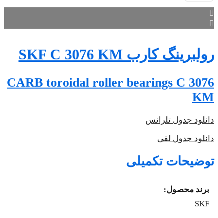
CARB t