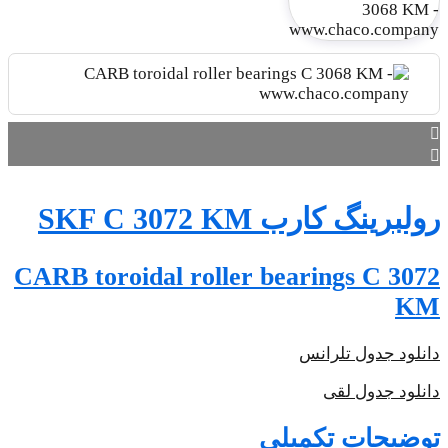
CARB t