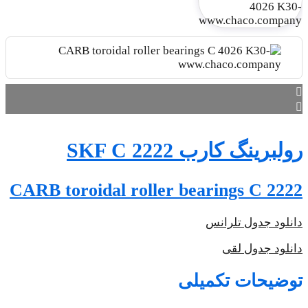
CARB t