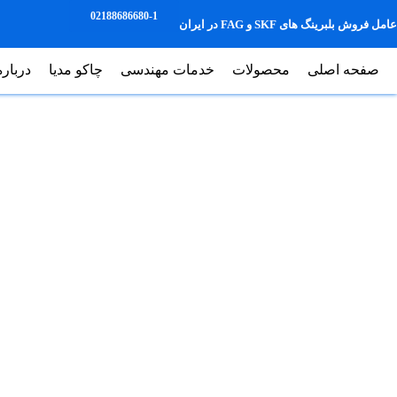
02188686680-1
عامل فروش بلبرینگ های SKF و FAG در ایران
صفحه اصلی
محصولات
خدمات مهندسی
چاکو مدیا
درباره