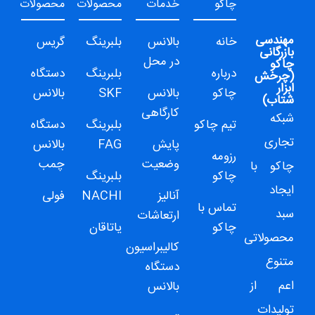
چاکو
خدمات
محصولات
محصولات
مهندسی
خانه
بالانس
بلبرینگ
گریس
بازرگانی
در محل
چاکو
درباره
بلبرینگ
دستگاه
(
چرخش
ابزار
چاکو
بالانس
SKF
بالانس
شتاب
)
کارگاهی
شبکه
تیم چاکو
بلبرینگ
دستگاه
تجاری
پایش
FAG
بالانس
رزومه
وضعیت
چمب
چاکو
با
چاکو
بلبرینگ
ایجاد
آنالیز
NACHI
فولی
تماس با
سبد
ارتعاشات
چاکو
یاتاقان
محصولاتی
کالیبراسیون
متنوع
دستگاه
اعم از
بالانس
تولیدات