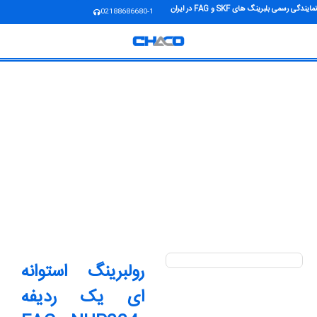
نمایندگی رسمی بلبرینگ های SKF و FAG در ایران
02188686680-1
رولبرینگ استوانه
ای یک ردیفه