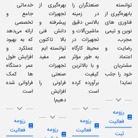
توانسته
صنعتگران را
بهره‌گیری از
خدماتی
بابهره‌گیری از
در زمینه
تجهیزات
جامع و
فناوری های
بالانس دقیق
پیشرفته و
تخصصی
نوین و تیمی
ماشین‌آلات و
دانش فنی
ارائه می‌دهد
مجرب،
تجهیزات در
بالا تاکنون
که به بهبود
رضایت و
محیط کارگاه
توانسته ایم
عملکرد و
اعتماد
به طور مؤثر
عمر مفید
افزایش طول
مشتریان
و با بالاترین
تجهیزات
عمر دستگاه
خود را جلب
کیفیت
صنعتی
ها کمک
نماید!
برآورده کرده
فراونی را
فراوانی شده
است.
افزایش
است.
دهیم!
رزومه
رزومه
رزومه
فعالیت
رزومه
فعالیت
فعالیت
ثبت