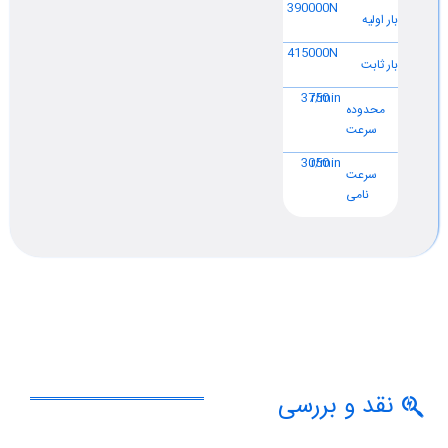
390000
N
بار اولیه
415000
N
بار ثابت
3750
r/min
محدوده
سرعت
3050
r/min
سرعت
نامی
نقد و بررسی