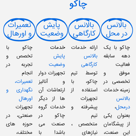
چاکو
بالانس
بالانس
پایش
تعمیرات
در محل
کارگاهی
وضعیت
و اورهال
چاکو با یک
ارائه خدمات
خدمات
چاکو با
دهه سابقه‌
بالانس
پایش
تخصص و
فعالیت
کارگاهی
وضعیت
تجربه در
موفق و
توسط تیم
تجهیزات دوار
انجام
تخصصی در
چاکو، با
و آنالیز
تعمیرات،
زمینه خدمات
استفاده از
ارتعاشات آن
نگهداری و
بالانس
تجهیزات
ها از دیگر
اورهال
درمحل
،
پیشرفته و
خدمات گروه
تجهیزات
بعنوان یکی
تیم
چاکو در
صنعتی، در
از پیشگامان
متخصص ،
صنعت می
حوزه های
این صنعت،
نیازهای
باشد! با
مختلف،