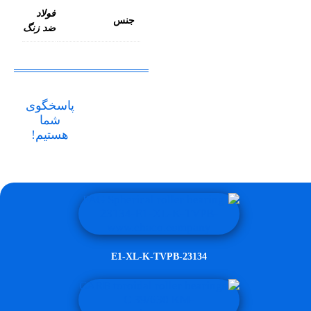
فولاد
جنس
ضد زنگ
پاسخگوی
شما
هستیم!
23134-E1-XL-K-TVPB