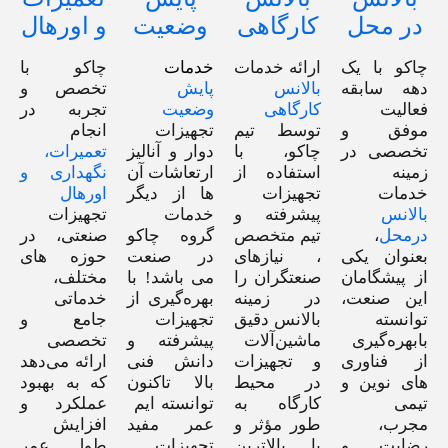
در محل
کارگاهی
وضعیت
و اورهال
چاکو با یک
ارائه خدمات
خدمات
چاکو با
دهه سابقه‌
بالانس
پایش
تخصص و
فعالیت
کارگاهی
وضعیت
تجربه در
موفق و
توسط تیم
تجهیزات
انجام
تخصصی در
چاکو، با
دوار و آنالیز
تعمیرات،
زمینه
استفاده از
ارتعاشات آن
نگهداری و
خدمات
تجهیزات
ها از دیگر
اورهال
بالانس
پیشرفته و
خدمات
تجهیزات
درمحل
،
تیم متخصص
گروه چاکو
صنعتی، در
بعنوان یکی
، نیازهای
در صنعت
حوزه های
از پیشگامان
صنعتگران را
می باشد! با
مختلف،
این صنعت،
در زمینه
بهره‌گیری از
خدماتی
توانسته
بالانس دقیق
تجهیزات
جامع و
بابهره‌گیری
ماشین‌آلات
پیشرفته و
تخصصی
از فناوری
و تجهیزات
دانش فنی
ارائه می‌دهد
های نوین و
در محیط
بالا تاکنون
که به بهبود
تیمی
کارگاه به
توانسته ایم
عملکرد و
مجرب،
طور مؤثر و
عمر مفید
افزایش
رضایت و
با بالاترین
تجهیزات
طول عمر