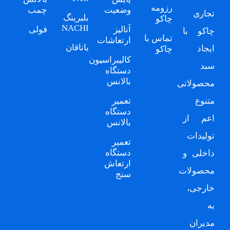
رزومه
وضعیت
چمب
تجاری
بلبرینگ
چاکو
NACHI
آنالیز
فولی
چاکو
با
تماس با
ارتعاشات
یاتاقان
ایجاد
چاکو
کالیبراسیون
سبد
دستگاه
بالانس
محصولاتی
متنوع
تعمیر
دستگاه
اعم از
بالانس
تولیدات
تعمیر
دستگاه
داخلی و
ارتعاش
محصولات
سنج
خارجی،
به
مدیران