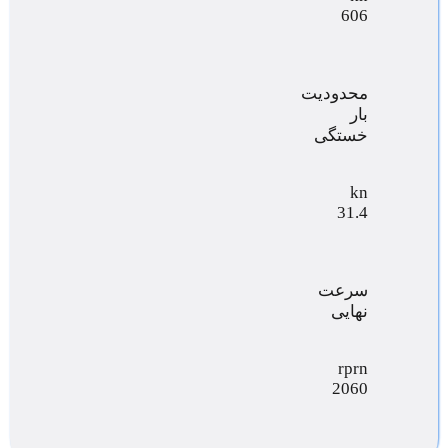
606
محدودیت
بار
خستگی
kn
31.4
سرعت
نهایی
rprn
2060