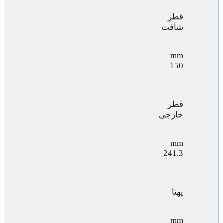
قطر
شافت
mm
150
قطر
خارجی
mm
241.3
پهنا
mm