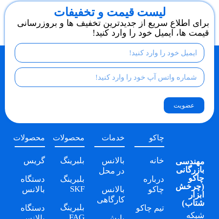
لیست قیمت و تخفیفات
برای اطلاع سریع از جدیدترین تخفیف ها و بروزرسانی
قیمت ها، ایمیل خود را وارد کنید!
عضویت
چاکو
خدمات
محصولات
محصولات
خانه
بالانس
بلبرینگ
گریس
مهندسی
بازرگانی
در محل
چاکو
درباره
بلبرینگ
دستگاه
(
چرخش
SKF
چاکو
بالانس
بالانس
ابزار
کارگاهی
شتاب
)
بلبرینگ
تیم چاکو
دستگاه
شبکه
FAG
پایش
بالانس