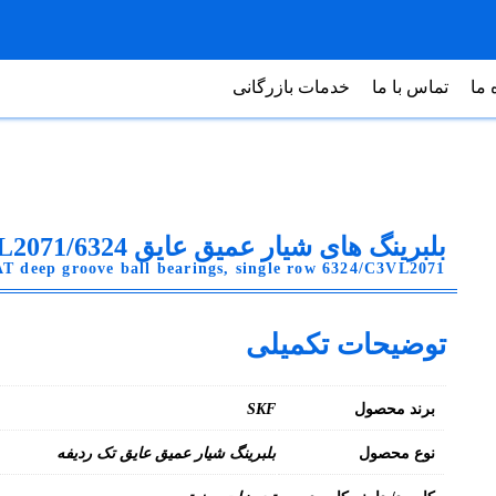
 ما
تماس با ما
خدمات بازرگانی
بلبرینگ های شیار عمیق عایق 6324/C3VL2071
deep groove ball bearings, single row 6324/C3VL2071
توضیحات تکمیلی
برند محصول
SKF
نوع محصول
بلبرینگ شیار عمیق عایق تک ردیفه