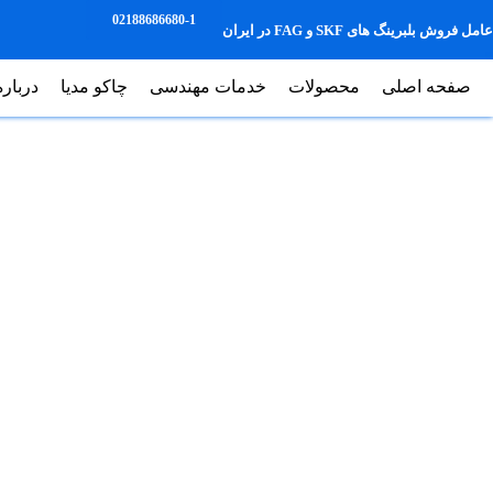
02188686680-1
عامل فروش بلبرینگ های SKF و FAG در ایران
صفحه اصلی
محصولات
خدمات مهندسی
چاکو مدیا
درباره