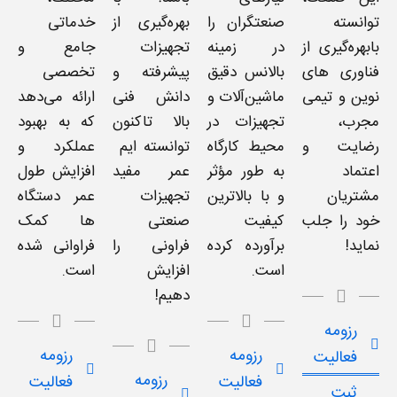
توانسته
صنعتگران را
بهره‌گیری از
خدماتی
بابهره‌گیری از
در زمینه
تجهیزات
جامع و
فناوری های
بالانس دقیق
پیشرفته و
تخصصی
نوین و تیمی
ماشین‌آلات و
دانش فنی
ارائه می‌دهد
مجرب،
تجهیزات در
بالا تاکنون
که به بهبود
رضایت و
محیط کارگاه
توانسته ایم
عملکرد و
اعتماد
به طور مؤثر
عمر مفید
افزایش طول
مشتریان
و با بالاترین
تجهیزات
عمر دستگاه
خود را جلب
کیفیت
صنعتی
ها کمک
نماید!
برآورده کرده
فراونی را
فراوانی شده
است.
افزایش
است.
دهیم!
رزومه
رزومه
رزومه
فعالیت
رزومه
فعالیت
فعالیت
ثبت