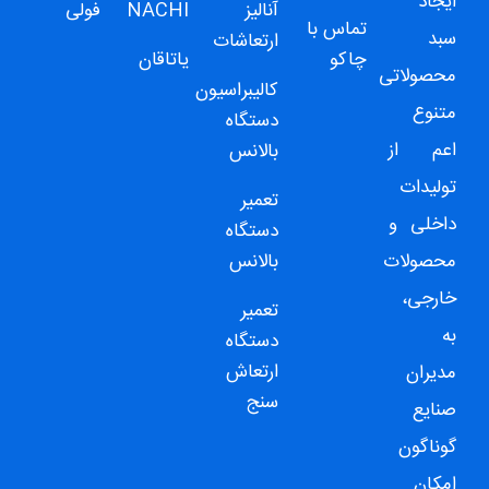
ایجاد
آنالیز
NACHI
فولی
تماس با
سبد
ارتعاشات
چاکو
یاتاقان
محصولاتی
کالیبراسیون
متنوع
دستگاه
اعم از
بالانس
تولیدات
تعمیر
داخلی و
دستگاه
محصولات
بالانس
خارجی،
تعمیر
به
دستگاه
ارتعاش
مدیران
سنج
صنایع
گوناگون
امکان