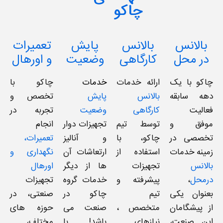
چاکو
بالانس
بالانس
پایش
تعمیرات
در محل
کارگاهی
وضعیت
و اورهال
چاکو با یک
ارائه خدمات
خدمات
چاکو با
دهه سابقه‌
بالانس
پایش
تخصص و
فعالیت
کارگاهی
وضعیت
تجربه در
موفق و
توسط تیم
تجهیزات دوار
انجام
تخصصی در
چاکو، با
و آنالیز
تعمیرات،
زمینه خدمات
استفاده از
ارتعاشات آن
نگهداری و
بالانس
تجهیزات
ها از دیگر
اورهال
درمحل
،
پیشرفته و
خدمات گروه
تجهیزات
بعنوان یکی
تیم
چاکو در
صنعتی، در
از پیشگامان
متخصص ،
صنعت می
حوزه های
این صنعت،
نیازهای
باشد! با
مختلف،