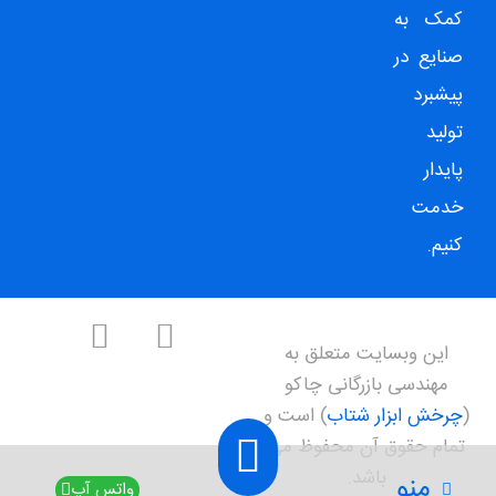
کمک به
صنایع در
پیشبرد
تولید
پایدار
خدمت
کنیم.
این وبسایت متعلق به
مهندسی بازرگانی چاکو
(
چرخش ابزار شتاب
) است و
تمام حقوق آن محفوظ می
باشد.
منو
واتس آپ