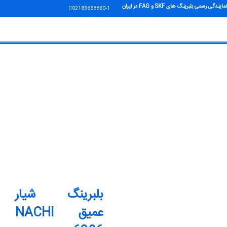
نمایندگی رسمی بلبرینگ های SKF و FAG در ایران
02188686680-1
بلبرینگ شیار
عمیق NACHI