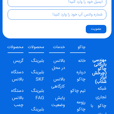
عضویت
چاکو
خدمات
محصولات
محصولات
مهندسی
خانه
بالانس
بلبرینگ
گریس
بازرگانی
در محل
چاکو
درباره
بلبرینگ
دستگاه
(
چرخش
ابزار
چاکو
بالانس
SKF
بالانس
شتاب
)
کارگاهی
شبکه
تیم چاکو
بلبرینگ
دستگاه
تجاری
پایش
FAG
بالانس
رزومه
وضعیت
چمب
چاکو
با
چاکو
بلبرینگ