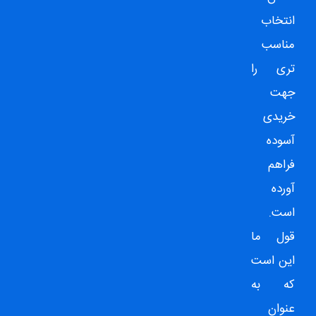
انتخاب
مناسب
تری را
جهت
خریدی
آسوده
فراهم
آورده
است.
قول ما
این است
که به
عنوان