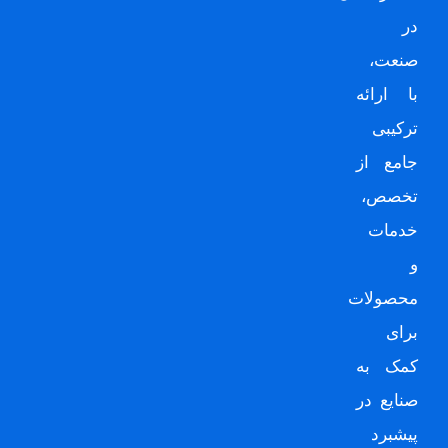
در
صنعت،
با ارائه
ترکیبی
جامع از
تخصص،
خدمات
و
محصولات
برای
کمک به
صنایع در
پیشبرد