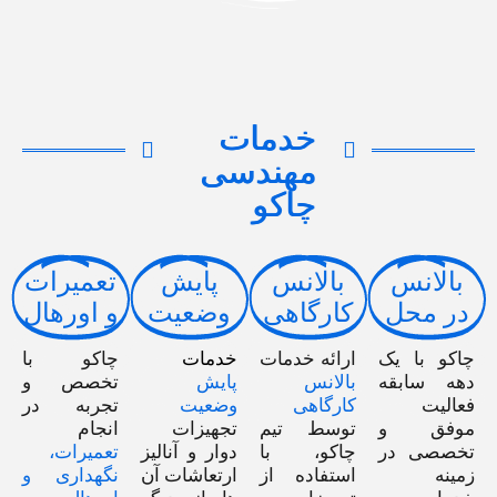
خدمات
مهندسی
چاکو
بالانس
بالانس
پایش
تعمیرات
در محل
کارگاهی
وضعیت
و اورهال
چاکو با یک
ارائه خدمات
خدمات
چاکو با
دهه سابقه‌
بالانس
پایش
تخصص و
فعالیت
کارگاهی
وضعیت
تجربه در
موفق و
توسط تیم
تجهیزات
انجام
تخصصی در
چاکو، با
دوار و آنالیز
تعمیرات،
زمینه
استفاده از
ارتعاشات آن
نگهداری و