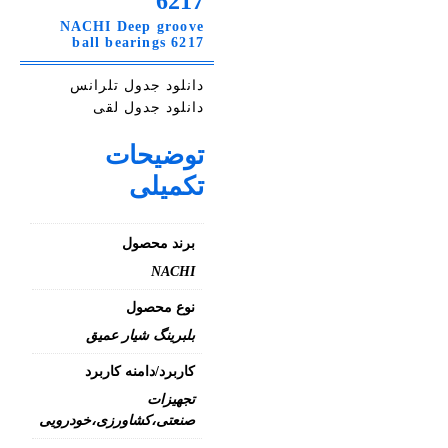
6217
NACHI Deep groove
ball bearings 6217
دانلود جدول تلرانس
دانلود جدول لقی
توضیحات
تکمیلی
برند محصول
NACHI
نوع محصول
بلبرینگ شیار عمیق
کاربرد/دامنه کاربرد
تجهیزات
صنعتی،کشاورزی،خودرویی