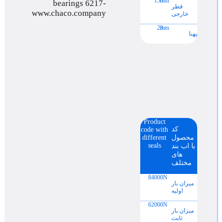
150
mm
قطر
خارجی
28
mm
پهنا
Product
کد
code with
محصول
different
seals
با اب بند
های
مختلف
84000
N
میزان بار
اولیه
62000
N
میزان بار
ثابت