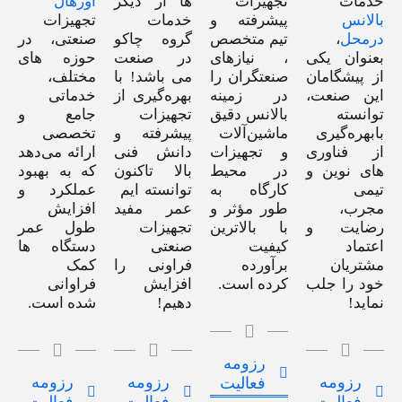
خدمات
تجهیزات
ها از دیگر
اورهال
بالانس
پیشرفته و
خدمات
تجهیزات
درمحل
،
تیم متخصص
گروه چاکو
صنعتی، در
بعنوان یکی
، نیازهای
در صنعت
حوزه های
از پیشگامان
صنعتگران را
می باشد! با
مختلف،
این صنعت،
در زمینه
بهره‌گیری از
خدماتی
توانسته
بالانس دقیق
تجهیزات
جامع و
بابهره‌گیری
ماشین‌آلات
پیشرفته و
تخصصی
از فناوری
و تجهیزات
دانش فنی
ارائه می‌دهد
های نوین و
در محیط
بالا تاکنون
که به بهبود
تیمی
کارگاه به
توانسته ایم
عملکرد و
مجرب،
طور مؤثر و
عمر مفید
افزایش
رضایت و
با بالاترین
تجهیزات
طول عمر
اعتماد
کیفیت
صنعتی
دستگاه ها
مشتریان
برآورده
فراونی را
کمک
خود را جلب
کرده است.
افزایش
فراوانی
نماید!
دهیم!
شده است.
رزومه
رزومه
رزومه
رزومه
فعالیت