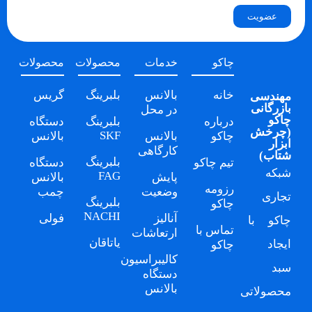
عضویت
چاکو
خدمات
محصولات
محصولات
خانه
بالانس
بلبرینگ
گریس
مهندسی
بازرگانی
در محل
چاکو
درباره
بلبرینگ
دستگاه
(
چرخش
SKF
چاکو
بالانس
بالانس
ابزار
کارگاهی
شتاب
)
بلبرینگ
تیم چاکو
دستگاه
شبکه
FAG
پایش
بالانس
رزومه
وضعیت
چمب
تجاری
بلبرینگ
چاکو
NACHI
آنالیز
فولی
چاکو
با
تماس با
ارتعاشات
یاتاقان
ایجاد
چاکو
کالیبراسیون
سبد
دستگاه
بالانس
محصولاتی