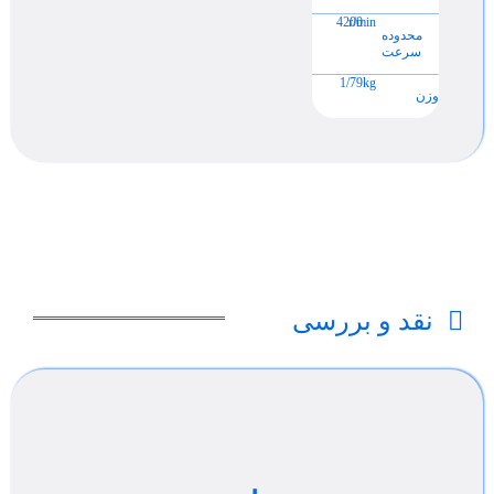
4200
r/min
محدوده
سرعت
1/79
kg
وزن
نقد و بررسی