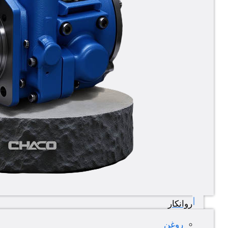
روانکار
روغن