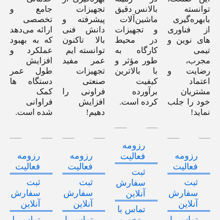
توانسته
بالانس دقیق
تجهیزات
جامع و
بابهره‌گیری
ماشین‌آلات
پیشرفته و
تخصصی
از فناوری
و تجهیزات
دانش فنی
ارائه می‌دهد
های نوین و
در محیط
بالا تاکنون
که به بهبود
تیمی
کارگاه به
توانسته ایم
عملکرد و
مجرب،
طور مؤثر و
عمر مفید
افزایش
رضایت و
با بالاترین
تجهیزات
طول عمر
اعتماد
کیفیت
صنعتی
دستگاه ها
مشتریان
برآورده
فراونی را
کمک
خود را جلب
کرده است.
افزایش
فراوانی
نماید!
دهیم!
شده است.
رزومه
رزومه
رزومه
رزومه
فعالیت
فعالیت
فعالیت
فعالیت
ثبت
ثبت
ثبت
ثبت
سفارش
سفارش
سفارش
سفارش
آنلاین
آنلاین
آنلاین
آنلاین
تماس با
تماس با
تماس با
تماس با