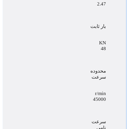
2.47
بار ثابت
KN
48
محدوده
سرعت
r/min
45000
سرعت
نامی