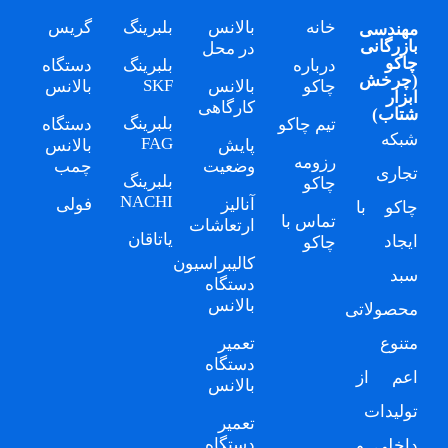
خانه
بالانس
بلبرینگ
گریس
مهندسی
بازرگانی
در محل
چاکو
درباره
بلبرینگ
دستگاه
(
چرخش
SKF
چاکو
بالانس
بالانس
ابزار
کارگاهی
شتاب
)
بلبرینگ
تیم چاکو
دستگاه
شبکه
FAG
پایش
بالانس
رزومه
وضعیت
چمب
تجاری
بلبرینگ
چاکو
NACHI
آنالیز
فولی
چاکو
با
تماس با
ارتعاشات
یاتاقان
ایجاد
چاکو
کالیبراسیون
سبد
دستگاه
بالانس
محصولاتی
متنوع
تعمیر
دستگاه
اعم از
بالانس
تولیدات
تعمیر
دستگاه
داخلی و