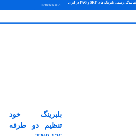
نمایندگی رسمی بلبرینگ های SKF و FAG در ایران
02188686680-1
بلبرینگ خود
تنظیم دو طرفه