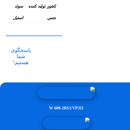
کشور تولید کننده
سوئد
جنس
استیل
پاسخگوی
شما
هستیم!
W 608-2RS1/VP311