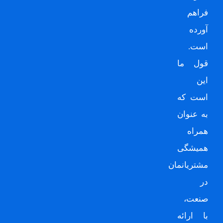
فراهم
آورده
است.
قول ما
این
است که
به عنوان
همراه
همیشگی
مشتریانمان
در
صنعت،
با ارائه