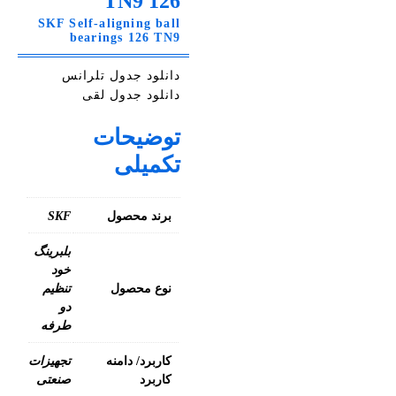
126 TN9
SKF Self-aligning ball
bearings 126 TN9
دانلود جدول تلرانس
دانلود جدول لقی
توضیحات
تکمیلی
برند محصول
SKF
بلبرینگ
خود
نوع محصول
تنظیم
دو
طرفه
کاربرد/ دامنه
تجهیزات
کاربرد
صنعتی