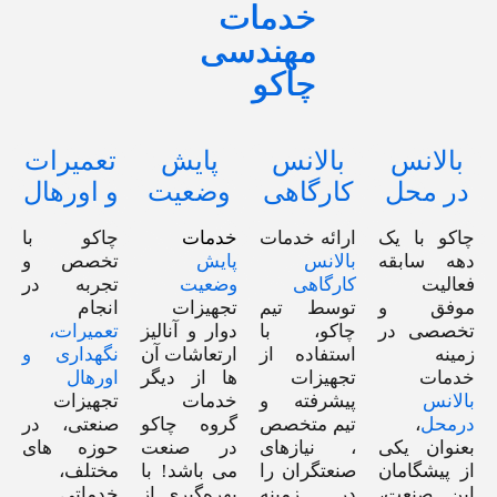
خدمات
مهندسی
چاکو
بالانس
بالانس
پایش
تعمیرات
در محل
کارگاهی
وضعیت
و اورهال
چاکو با یک
ارائه خدمات
خدمات
چاکو با
دهه سابقه‌
بالانس
پایش
تخصص و
فعالیت
کارگاهی
وضعیت
تجربه در
موفق و
توسط تیم
تجهیزات
انجام
تخصصی در
چاکو، با
دوار و آنالیز
تعمیرات،
زمینه
استفاده از
ارتعاشات آن
نگهداری و
خدمات
تجهیزات
ها از دیگر
اورهال
بالانس
پیشرفته و
خدمات
تجهیزات
درمحل
،
تیم متخصص
گروه چاکو
صنعتی، در
بعنوان یکی
، نیازهای
در صنعت
حوزه های
از پیشگامان
صنعتگران را
می باشد! با
مختلف،
این صنعت،
در زمینه
بهره‌گیری از
خدماتی