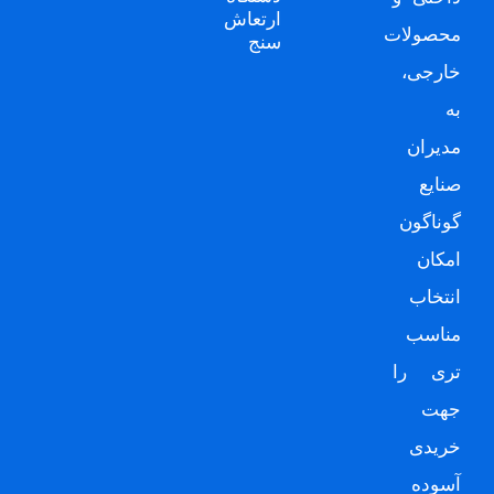
ارتعاش
محصولات
سنج
خارجی،
به
مدیران
صنایع
گوناگون
امکان
انتخاب
مناسب
تری را
جهت
خریدی
آسوده