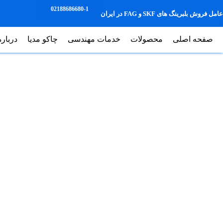
02188686680-1
عامل فروش بلبرینگ های SKF و FAG در ایران
صفحه اصلی
محصولات
خدمات مهندسی
چاکو مدیا
درباره