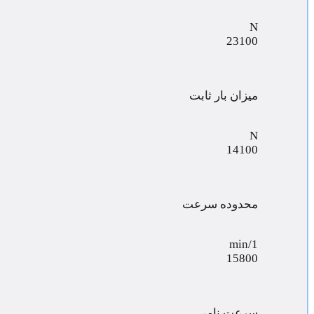
N
23100
میزان بار ثابت
N
14100
محدوده سرعت
min/1
15800
سرعت نامی