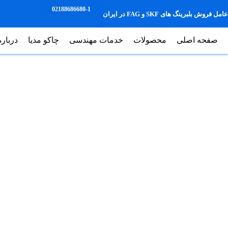
02188686680-1
عامل فروش بلبرینگ های SKF و FAG در ایران
صفحه اصلی
محصولات
خدمات مهندسی
چاکو مدیا
درباره