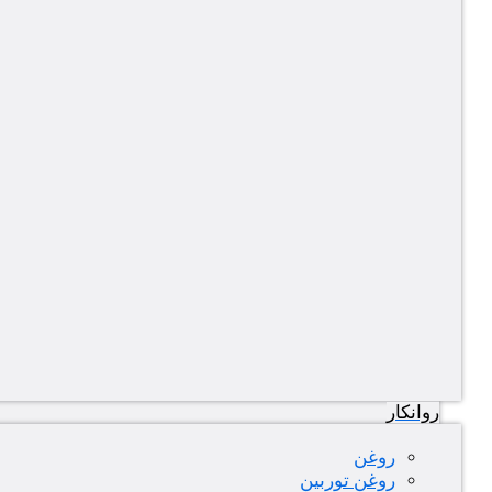
روانکار
روغن
روغن توربین