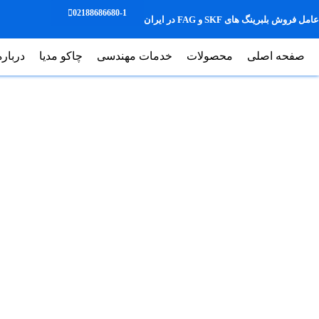
02188686680-1
عامل فروش بلبرینگ های SKF و FAG در ایران
صفحه اصلی
محصولات
خدمات مهندسی
چاکو مدیا
درباره