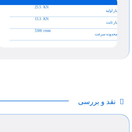
25.5
KN
بار اولیه
15.3
KN
بار ثابت
5300
r/min
محدوده سرعت
نقد و بررسی