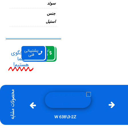
سوئد
جنس
استیل
استعلام
پشتیبانی
پاسخگوی
قیمت
فنی
شما
هستیم!
W 637\3-2Z