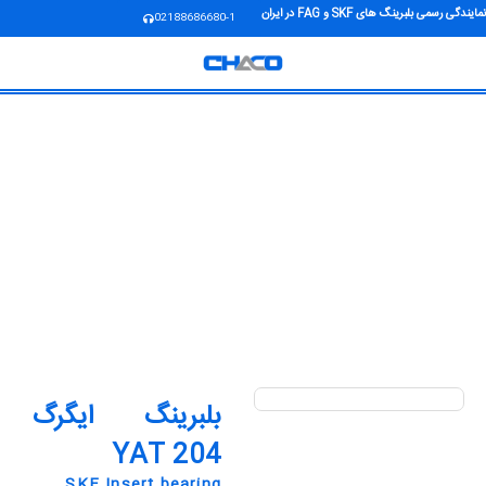
نمایندگی رسمی بلبرینگ های SKF و FAG در ایران
02188686680-1
بلبرینگ ایگرگ
YAT 204
SKF Insert bearing