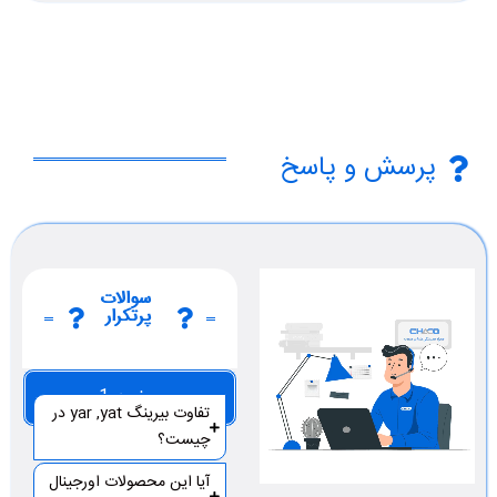
پرسش و پاسخ
سوالات
پرتکرار
صفحه 1
تفاوت بیرینگ yar ,yat در
چیست؟
آیا این محصولات اورجینال