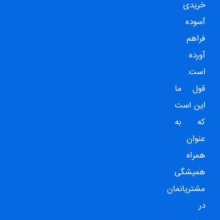
خریدی
آسوده
فراهم
آورده
است.
قول ما
این است
که به
عنوان
همراه
همیشگی
مشتریانمان
در