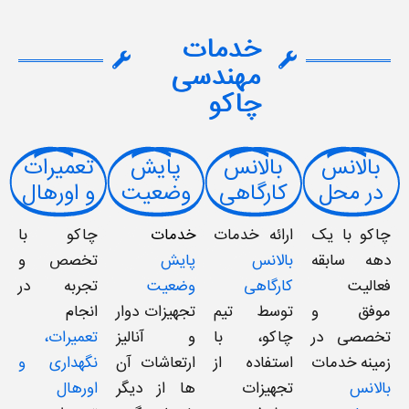
خدمات
مهندسی
چاکو
بالانس
بالانس
پایش
تعمیرات
در محل
کارگاهی
وضعیت
و اورهال
چاکو با یک
ارائه خدمات
خدمات
چاکو با
دهه سابقه‌
بالانس
پایش
تخصص و
فعالیت
کارگاهی
وضعیت
تجربه در
موفق و
توسط تیم
تجهیزات دوار
انجام
تخصصی در
چاکو، با
و آنالیز
تعمیرات،
زمینه خدمات
استفاده از
ارتعاشات آن
نگهداری و
بالانس
تجهیزات
ها از دیگر
اورهال