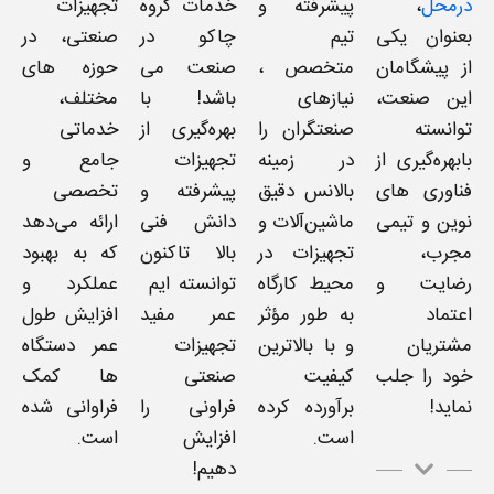
درمحل
،
پیشرفته و
خدمات گروه
تجهیزات
بعنوان یکی
تیم
چاکو در
صنعتی، در
از پیشگامان
متخصص ،
صنعت می
حوزه های
این صنعت،
نیازهای
باشد! با
مختلف،
توانسته
صنعتگران را
بهره‌گیری از
خدماتی
بابهره‌گیری از
در زمینه
تجهیزات
جامع و
فناوری های
بالانس دقیق
پیشرفته و
تخصصی
نوین و تیمی
ماشین‌آلات و
دانش فنی
ارائه می‌دهد
مجرب،
تجهیزات در
بالا تاکنون
که به بهبود
رضایت و
محیط کارگاه
توانسته ایم
عملکرد و
اعتماد
به طور مؤثر
عمر مفید
افزایش طول
مشتریان
و با بالاترین
تجهیزات
عمر دستگاه
خود را جلب
کیفیت
صنعتی
ها کمک
نماید!
برآورده کرده
فراونی را
فراوانی شده
است.
افزایش
است.
دهیم!