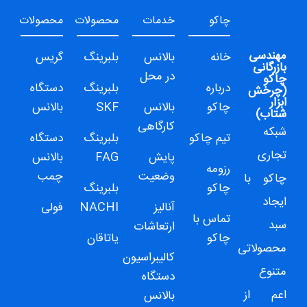
چاکو
خدمات
محصولات
محصولات
مهندسی
خانه
بالانس
بلبرینگ
گریس
بازرگانی
در محل
چاکو
درباره
بلبرینگ
دستگاه
(
چرخش
ابزار
چاکو
بالانس
SKF
بالانس
شتاب
)
کارگاهی
شبکه
تیم چاکو
بلبرینگ
دستگاه
تجاری
پایش
FAG
بالانس
رزومه
وضعیت
چمب
چاکو
با
چاکو
بلبرینگ
ایجاد
آنالیز
NACHI
فولی
تماس با
سبد
ارتعاشات
چاکو
یاتاقان
محصولاتی
کالیبراسیون
متنوع
دستگاه
اعم از
بالانس