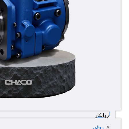
روانکار
روغن