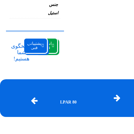
جنس
استیل
استعلام
پشتیبانی
پاسخگوی
قیمت
فنی
شما
هستیم!
LPAR 80