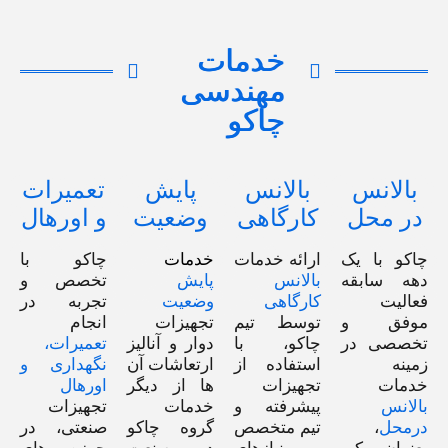
خدمات
مهندسی
چاکو
بالانس
بالانس
پایش
تعمیرات
در محل
کارگاهی
وضعیت
و اورهال
چاکو با یک
ارائه خدمات
خدمات
چاکو با
دهه سابقه‌
بالانس
پایش
تخصص و
فعالیت
کارگاهی
وضعیت
تجربه در
موفق و
توسط تیم
تجهیزات
انجام
تخصصی در
چاکو، با
دوار و آنالیز
تعمیرات،
زمینه
استفاده از
ارتعاشات آن
نگهداری و
خدمات
تجهیزات
ها از دیگر
اورهال
بالانس
پیشرفته و
خدمات
تجهیزات
درمحل
،
تیم متخصص
گروه چاکو
صنعتی، در