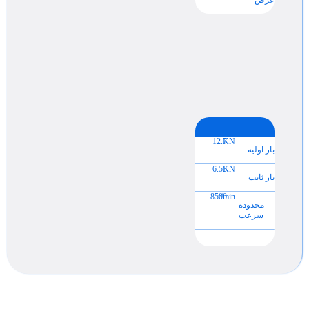
12.7
KN
بار اولیه
6.55
KN
بار ثابت
8500
r/min
محدوده
سرعت