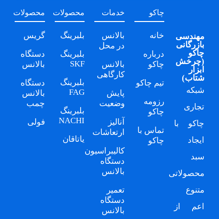
چاکو
خدمات
محصولات
محصولات
خانه
بالانس
بلبرینگ
گریس
مهندسی
بازرگانی
در محل
چاکو
درباره
بلبرینگ
دستگاه
(
چرخش
SKF
چاکو
بالانس
بالانس
ابزار
کارگاهی
شتاب
)
بلبرینگ
تیم چاکو
دستگاه
شبکه
FAG
پایش
بالانس
رزومه
وضعیت
چمب
تجاری
بلبرینگ
چاکو
NACHI
آنالیز
فولی
چاکو
با
تماس با
ارتعاشات
یاتاقان
ایجاد
چاکو
کالیبراسیون
سبد
دستگاه
بالانس
محصولاتی
متنوع
تعمیر
دستگاه
اعم از
بالانس