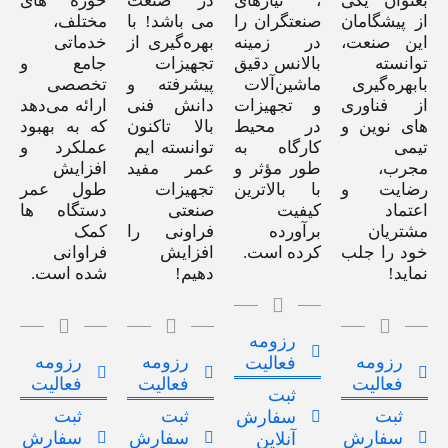
بعنوان یکی
، نیازهای
در صنعت
حوزه های
از پیشگامان
صنعتگران را
می باشد! با
مختلف،
این صنعت،
در زمینه
بهره‌گیری از
خدماتی
توانسته
بالانس دقیق
تجهیزات
جامع و
بابهره‌گیری
ماشین‌آلات
پیشرفته و
تخصصی
از فناوری
و تجهیزات
دانش فنی
ارائه می‌دهد
های نوین و
در محیط
بالا تاکنون
که به بهبود
تیمی
کارگاه به
توانسته ایم
عملکرد و
مجرب،
طور مؤثر و
عمر مفید
افزایش
رضایت و
با بالاترین
تجهیزات
طول عمر
اعتماد
کیفیت
صنعتی
دستگاه ها
مشتریان
برآورده
فراونی را
کمک
خود را جلب
کرده است.
افزایش
فراوانی
نماید!
دهیم!
شده است.
رزومه
رزومه
رزومه
رزومه
فعالیت
فعالیت
فعالیت
فعالیت
ثبت
ثبت
ثبت
ثبت
سفارش
سفارش
سفارش
سفارش
آنلاین