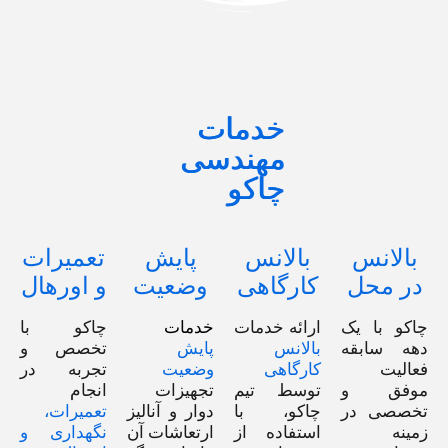
خدمات
مهندسی
چاکو
بالانس
بالانس
پایش
تعمیرات
در محل
کارگاهی
وضعیت
و اورهال
چاکو با یک
ارائه خدمات
خدمات
چاکو با
دهه سابقه‌
بالانس
پایش
تخصص و
فعالیت
کارگاهی
وضعیت
تجربه در
موفق و
توسط تیم
تجهیزات
انجام
تخصصی در
چاکو، با
دوار و آنالیز
تعمیرات،
زمینه
استفاده از
ارتعاشات آن
نگهداری و