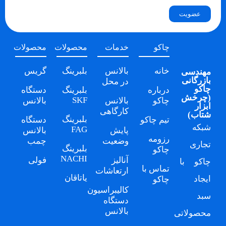
عضویت
چاکو
خدمات
محصولات
محصولات
خانه
بالانس
بلبرینگ
گریس
مهندسی
بازرگانی
در محل
چاکو
درباره
بلبرینگ
دستگاه
(
چرخش
SKF
چاکو
بالانس
بالانس
ابزار
کارگاهی
شتاب
)
بلبرینگ
تیم چاکو
دستگاه
شبکه
FAG
پایش
بالانس
رزومه
وضعیت
چمب
تجاری
بلبرینگ
چاکو
NACHI
آنالیز
فولی
چاکو
با
تماس با
ارتعاشات
یاتاقان
ایجاد
چاکو
کالیبراسیون
سبد
دستگاه
بالانس
محصولاتی