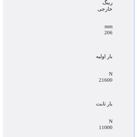
رینگ
خارجی
mm
206
بار اولیه
N
21600
بار ثابت
N
11000