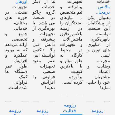
خدمات
تجهیزات
ها از دیگر
اورهال
بالانس
پیشرفته و
خدمات
تجهیزات
درمحل
،
تیم متخصص
گروه چاکو
صنعتی، در
بعنوان یکی
، نیازهای
در صنعت
حوزه های
از پیشگامان
صنعتگران را
می باشد! با
مختلف،
این صنعت،
در زمینه
بهره‌گیری از
خدماتی
توانسته
بالانس دقیق
تجهیزات
جامع و
بابهره‌گیری
ماشین‌آلات
پیشرفته و
تخصصی
از فناوری
و تجهیزات
دانش فنی
ارائه می‌دهد
های نوین و
در محیط
بالا تاکنون
که به بهبود
تیمی
کارگاه به
توانسته ایم
عملکرد و
مجرب،
طور مؤثر و
عمر مفید
افزایش
رضایت و
با بالاترین
تجهیزات
طول عمر
اعتماد
کیفیت
صنعتی
دستگاه ها
مشتریان
برآورده
فراونی را
کمک
خود را جلب
کرده است.
افزایش
فراوانی
نماید!
دهیم!
شده است.
رزومه
رزومه
رزومه
رزومه
فعالیت