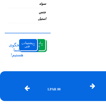
سوئد
جنس
استیل
استعلام
پشتیبانی
پاسخگوی
قیمت
فنی
شما
هستیم!
LPAR 80