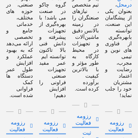
درمحل
،
تیم متخصص
گروه چاکو
صنعتی، در
بعنوان یکی
، نیازهای
در صنعت
حوزه های
از پیشگامان
صنعتگران را
می باشد! با
مختلف،
این صنعت،
در زمینه
بهره‌گیری از
خدماتی
توانسته
بالانس دقیق
تجهیزات
جامع و
بابهره‌گیری
ماشین‌آلات
پیشرفته و
تخصصی
از فناوری
و تجهیزات
دانش فنی
ارائه می‌دهد
های نوین و
در محیط
بالا تاکنون
که به بهبود
تیمی
کارگاه به
توانسته ایم
عملکرد و
مجرب،
طور مؤثر و
عمر مفید
افزایش
رضایت و
با بالاترین
تجهیزات
طول عمر
اعتماد
کیفیت
صنعتی
دستگاه ها
مشتریان
برآورده
فراونی را
کمک
خود را جلب
کرده است.
افزایش
فراوانی
نماید!
دهیم!
شده است.
رزومه
رزومه
رزومه
رزومه
فعالیت
فعالیت
فعالیت
فعالیت
ثبت