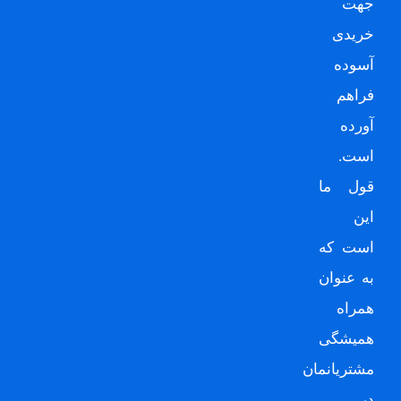
جهت
خریدی
آسوده
فراهم
آورده
است.
قول ما
این
است که
به عنوان
همراه
همیشگی
مشتریانمان
در