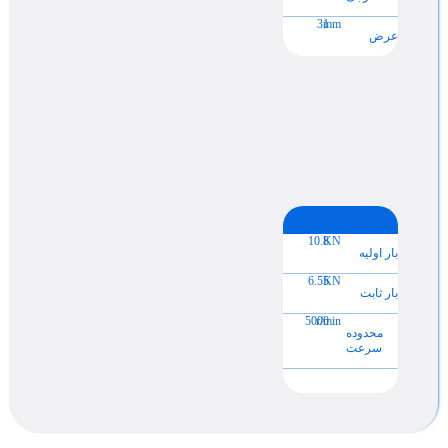
31
mm
عرض
10.8
KN
بار اولیه
6.55
KN
بار ثابت
5000
r/min
محدوده
سرعت