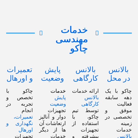
خدمات
مهندسی
چاکو
بالانس
بالانس
پایش
تعمیرات
در محل
کارگاهی
وضعیت
و اورهال
چاکو با یک
ارائه خدمات
خدمات
چاکو با
دهه سابقه‌
بالانس
پایش
تخصص و
فعالیت
کارگاهی
وضعیت
تجربه در
موفق و
توسط تیم
تجهیزات
انجام
تخصصی در
چاکو، با
دوار و آنالیز
تعمیرات،
زمینه
استفاده از
ارتعاشات آن
نگهداری و
خدمات
تجهیزات
ها از دیگر
اورهال
بالانس
پیشرفته و
خدمات
تجهیزات