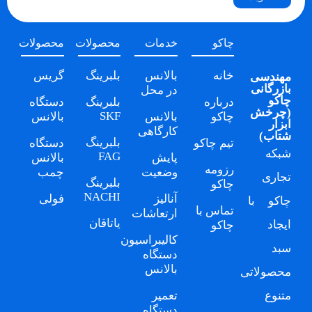
چاکو
خدمات
محصولات
محصولات
خانه
بالانس
بلبرینگ
گریس
مهندسی
بازرگانی
در محل
چاکو
درباره
بلبرینگ
دستگاه
(
چرخش
SKF
چاکو
بالانس
بالانس
ابزار
کارگاهی
شتاب
)
بلبرینگ
تیم چاکو
دستگاه
شبکه
FAG
پایش
بالانس
رزومه
وضعیت
چمب
تجاری
بلبرینگ
چاکو
NACHI
آنالیز
فولی
چاکو
با
تماس با
ارتعاشات
یاتاقان
ایجاد
چاکو
کالیبراسیون
سبد
دستگاه
بالانس
محصولاتی
متنوع
تعمیر
دستگاه