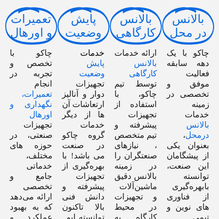
بالانس
بالانس
پایش
تعمیرات
در محل
کارگاهی
وضعیت
و اورهال
چاکو با یک
ارائه خدمات
خدمات
چاکو با
دهه سابقه‌
بالانس
پایش
تخصص و
فعالیت
کارگاهی
وضعیت
تجربه در
موفق و
توسط تیم
تجهیزات
انجام
تخصصی در
چاکو، با
دوار و آنالیز
تعمیرات،
زمینه
استفاده از
ارتعاشات آن
نگهداری و
خدمات
تجهیزات
ها از دیگر
اورهال
بالانس
پیشرفته و
خدمات
تجهیزات
درمحل
،
تیم متخصص
گروه چاکو
صنعتی، در
بعنوان یکی
، نیازهای
در صنعت
حوزه های
از پیشگامان
صنعتگران را
می باشد! با
مختلف،
این صنعت،
در زمینه
بهره‌گیری از
خدماتی
توانسته
بالانس دقیق
تجهیزات
جامع و
بابهره‌گیری
ماشین‌آلات
پیشرفته و
تخصصی
از فناوری
و تجهیزات
دانش فنی
ارائه می‌دهد
های نوین و
در محیط
بالا تاکنون
که به بهبود
تیمی
کارگاه به
توانسته ایم
عملکرد و