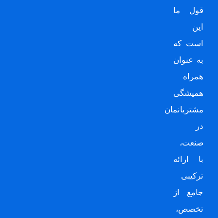
قول ما
این
است که
به عنوان
همراه
همیشگی
مشتریانمان
در
صنعت،
با ارائه
ترکیبی
جامع از
تخصص،