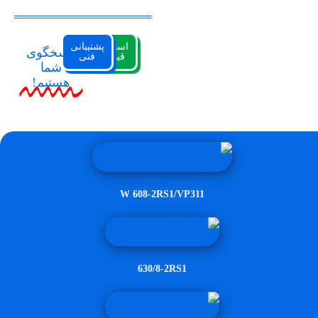
استعلام
پشتیبانی
پاسخگوی
قیمت
فنی
شما
هستیم!
W 608-2RS1/VP311
630/8-2RS1