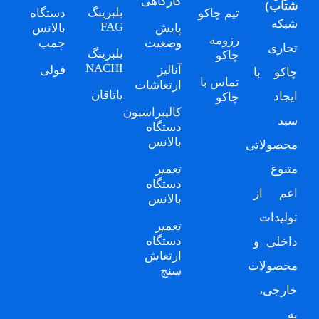
کارگاهی
شتاب
)
بلبرینگ
تیم چاکو
دستگاه
شبکه
FAG
پایش
بالانس
رزومه
وضعیت
چمب
تجاری
بلبرینگ
چاکو
NACHI
آنالیز
فولی
چاکو
با
تماس با
ارتعاشات
یاتاقان
ایجاد
چاکو
کالیبراسیون
سبد
دستگاه
بالانس
محصولاتی
متنوع
تعمیر
دستگاه
اعم از
بالانس
تولیدات
تعمیر
دستگاه
داخلی و
ارتعاش
محصولات
سنج
خارجی،
به