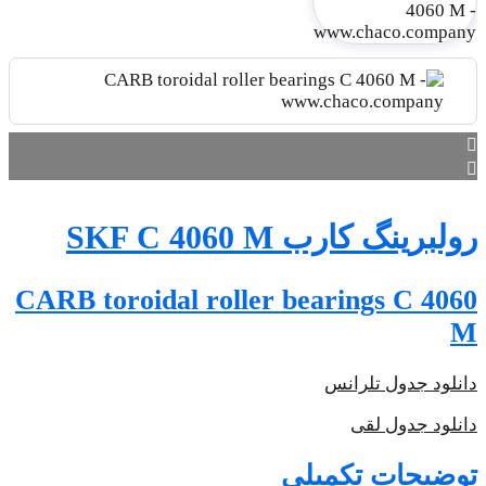
CARB t