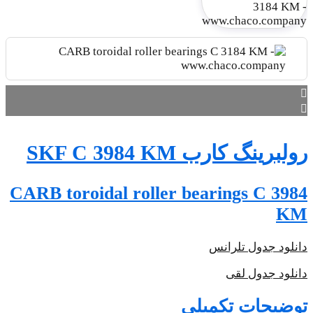
CARB t