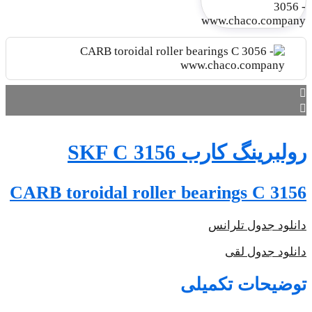
CARB t