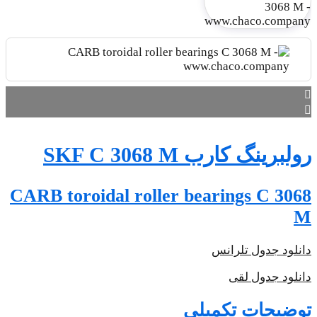
CARB t