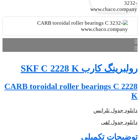
CARB t