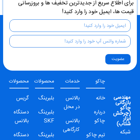
برای اطلاع سریع از جدیدترین تخفیف ها و بروزرسانی
قیمت ها، ایمیل خود را وارد کنید!
عضویت
چاکو
خدمات
محصولات
محصولات
مهندسی
خانه
بالانس
بلبرینگ
گریس
بازرگانی
در محل
چاکو
درباره
بلبرینگ
دستگاه
(
چرخش
ابزار
چاکو
بالانس
SKF
بالانس
شتاب
)
کارگاهی
شبکه
تیم چاکو
بلبرینگ
دستگاه