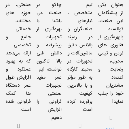
بعنوان یکی
تیم
چاکو در
صنعتی، در
از پیشگامان
متخصص ،
صنعت می
حوزه های
این صنعت،
نیازهای
باشد! با
مختلف،
توانسته
صنعتگران را
بهره‌گیری از
خدماتی
بابهره‌گیری از
در زمینه
تجهیزات
جامع و
فناوری های
بالانس دقیق
پیشرفته و
تخصصی
نوین و تیمی
ماشین‌آلات و
دانش فنی
ارائه می‌دهد
مجرب،
تجهیزات در
بالا تاکنون
که به بهبود
رضایت و
محیط کارگاه
توانسته ایم
عملکرد و
اعتماد
به طور مؤثر
عمر مفید
افزایش طول
مشتریان
و با بالاترین
تجهیزات
عمر دستگاه
خود را جلب
کیفیت
صنعتی
ها کمک
نماید!
برآورده کرده
فراونی را
فراوانی شده
است.
افزایش
است.
دهیم!