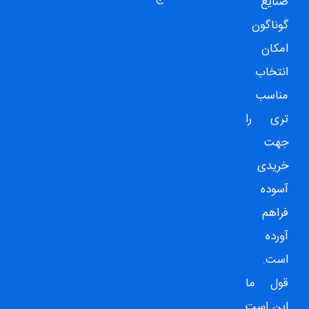
صنایع
گوناگون
امکان
انتخاب
مناسب
تری را
جهت
خریدی
آسوده
فراهم
آورده
است.
قول ما
این است