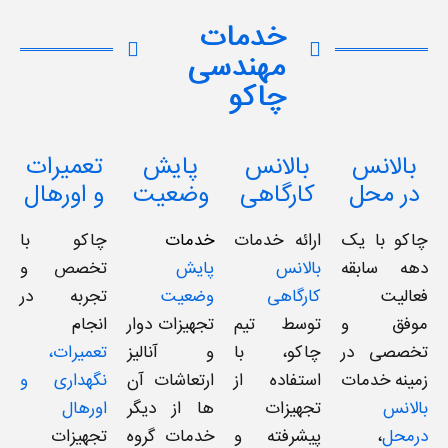
خدمات
مهندسی
چاکو
بالانس
بالانس
پایش
تعمیرات
در محل
کارگاهی
وضعیت
و اورهال
چاکو با یک
ارائه خدمات
خدمات
چاکو با
دهه سابقه‌
بالانس
پایش
تخصص و
فعالیت
کارگاهی
وضعیت
تجربه در
موفق و
توسط تیم
تجهیزات دوار
انجام
تخصصی در
چاکو، با
و آنالیز
تعمیرات،
زمینه خدمات
استفاده از
ارتعاشات آن
نگهداری و
بالانس
تجهیزات
ها از دیگر
اورهال
درمحل
،
پیشرفته و
خدمات گروه
تجهیزات