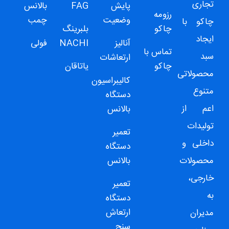
تجاری
پایش
FAG
بالانس
رزومه
وضعیت
چمب
چاکو
با
چاکو
بلبرینگ
ایجاد
آنالیز
NACHI
فولی
تماس با
سبد
ارتعاشات
چاکو
یاتاقان
محصولاتی
کالیبراسیون
متنوع
دستگاه
اعم از
بالانس
تولیدات
تعمیر
داخلی و
دستگاه
محصولات
بالانس
خارجی،
تعمیر
به
دستگاه
ارتعاش
مدیران
سنج