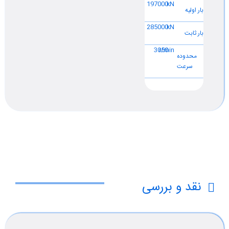
197000
kN
بار اولیه
285000
kN
بار ثابت
3050
r/min
محدوده
سرعت
نقد و بررسی