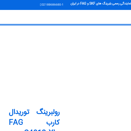
نمایندگی رسمی بلبرینگ های SKF و FAG در ایران
02188686680-1
رولبرینگ توریدال
کارب FAG