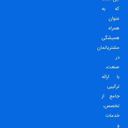
که به
عنوان
همراه
همیشگی
مشتریانمان
در
صنعت،
با ارائه
ترکیبی
جامع از
تخصص،
خدمات
و