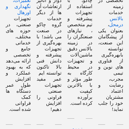
تخصصی در
چاکو، با
دوار و آنالیز
تعمیرات،
زمینه
استفاده از
ارتعاشات آن
نگهداری و
خدمات
تجهیزات
ها از دیگر
اورهال
بالانس
پیشرفته و
خدمات
تجهیزات
درمحل
،
تیم متخصص
گروه چاکو
صنعتی، در
بعنوان یکی
، نیازهای
در صنعت
حوزه های
از پیشگامان
صنعتگران را
می باشد! با
مختلف،
این صنعت،
در زمینه
بهره‌گیری از
خدماتی
توانسته
بالانس دقیق
تجهیزات
جامع و
بابهره‌گیری
ماشین‌آلات
پیشرفته و
تخصصی
از فناوری
و تجهیزات
دانش فنی
ارائه می‌دهد
های نوین و
در محیط
بالا تاکنون
که به بهبود
تیمی
کارگاه به
توانسته ایم
عملکرد و
مجرب،
طور مؤثر و
عمر مفید
افزایش
رضایت و
با بالاترین
تجهیزات
طول عمر
اعتماد
کیفیت
صنعتی
دستگاه ها
مشتریان
برآورده
فراونی را
کمک
خود را جلب
کرده است.
افزایش
فراوانی
نماید!
دهیم!
شده است.
رزومه