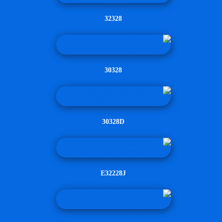
32328
30328
30328D
E32228J