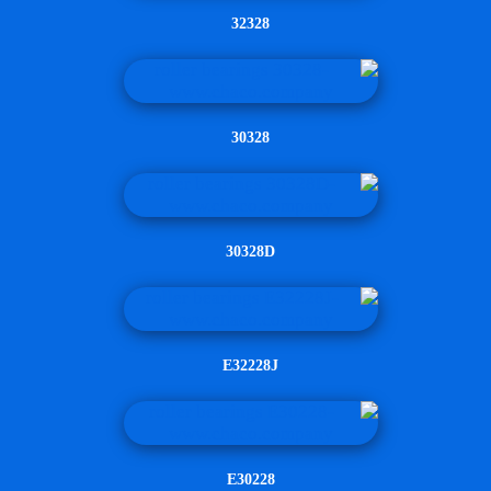
32328
30328
30328D
E32228J
E30228