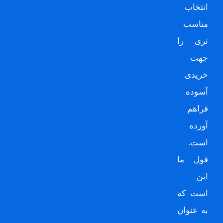
انتخاب
مناسب
تری را
جهت
خریدی
آسوده
فراهم
آورده
است.
قول ما
این
است که
به عنوان