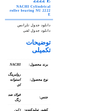
2222 E
NACHI Cylindrical
roller bearing NU 2222
E
دانلود جدول تلرانس
دانلود جدول لقی
توضیحات
تکمیلی
برند محصول:
NACHI
رولبرینگ
نوع محصول:
استوانه
ای
فولاد ضد
جنس:
زنگ
کشور تولیدکننده:
ژاپن