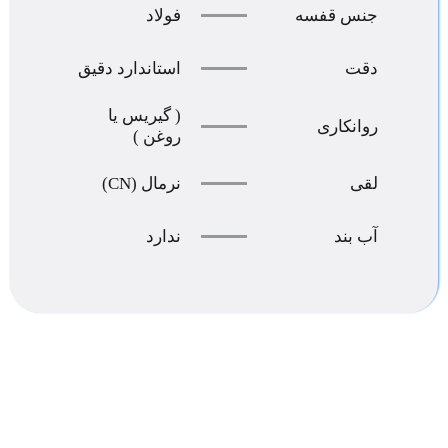
جنس قفسه
فولاد
دقت
استاندارد دقيق
( گیریس یا
روانکاری
روغن )
لقی
نرمال (CN)
آب بند
ندارد