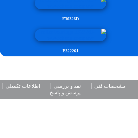
E30326D
E32226J
مشخصات فنی
نقد و بررسی
اطلاعات تکمیلی
پرسش و پاسخ