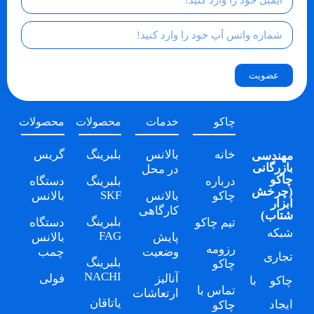
عضویت
چاکو
خدمات
محصولات
محصولات
خانه
بالانس
بلبرینگ
گریس
مهندسی
بازرگانی
در محل
چاکو
درباره
بلبرینگ
دستگاه
(
چرخش
SKF
چاکو
بالانس
بالانس
ابزار
کارگاهی
شتاب
)
بلبرینگ
تیم چاکو
دستگاه
شبکه
FAG
پایش
بالانس
رزومه
وضعیت
چمب
تجاری
بلبرینگ
چاکو
NACHI
آنالیز
فولی
چاکو
با
تماس با
ارتعاشات
یاتاقان
ایجاد
چاکو