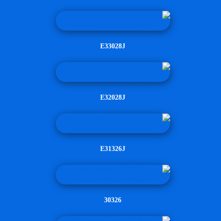
E33028J
E32028J
E31326J
30326