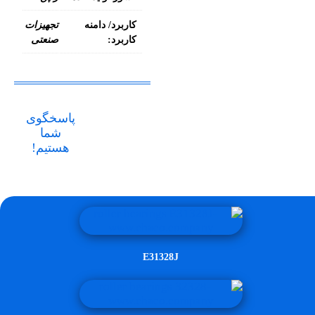
کاربرد/ دامنه
تجهیزات
کاربرد:
صنعتی
پاسخگوی
شما
هستیم!
E31328J