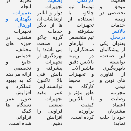
فعالیت
کارگاهی
وضعیت
تجربه در
موفق و
توسط تیم
تجهیزات
انجام
تخصصی در
چاکو، با
دوار و آنالیز
تعمیرات،
زمینه
استفاده از
ارتعاشات آن
نگهداری و
خدمات
تجهیزات
ها از دیگر
اورهال
بالانس
پیشرفته و
خدمات
تجهیزات
درمحل
،
تیم متخصص
گروه چاکو
صنعتی، در
بعنوان یکی
، نیازهای
در صنعت
حوزه های
از پیشگامان
صنعتگران را
می باشد! با
مختلف،
این صنعت،
در زمینه
بهره‌گیری از
خدماتی
توانسته
بالانس دقیق
تجهیزات
جامع و
بابهره‌گیری
ماشین‌آلات
پیشرفته و
تخصصی
از فناوری
و تجهیزات
دانش فنی
ارائه می‌دهد
های نوین و
در محیط
بالا تاکنون
که به بهبود
تیمی
کارگاه به
توانسته ایم
عملکرد و
مجرب،
طور مؤثر و
عمر مفید
افزایش
رضایت و
با بالاترین
تجهیزات
طول عمر
اعتماد
کیفیت
صنعتی
دستگاه ها
مشتریان
برآورده
فراونی را
کمک
خود را جلب
کرده است.
افزایش
فراوانی
نماید!
دهیم!
شده است.