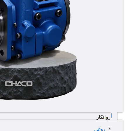
روانکار
روغن