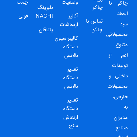
وضعیت
چمب
چاکو
با
چاکو
بلبرینگ
ایجاد
آنالیز
NACHI
فولی
تماس با
سبد
ارتعاشات
چاکو
یاتاقان
محصولاتی
کالیبراسیون
متنوع
دستگاه
اعم از
بالانس
تولیدات
تعمیر
داخلی و
دستگاه
محصولات
بالانس
خارجی،
تعمیر
به
دستگاه
ارتعاش
مدیران
سنج
صنایع