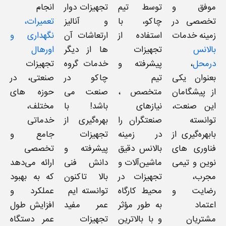
موفق و
توسط تیم
تجهیزات دوار
انجام
تخصصی در
چاکو، با
و آنالیز
تعمیرات،
زمینه خدمات
استفاده از
ارتعاشات آن
نگهداری و
بالانس
تجهیزات
ها از دیگر
اورهال
درمحل
،
پیشرفته و
خدمات گروه
تجهیزات
بعنوان یکی
تیم
چاکو در
صنعتی، در
از پیشگامان
متخصص ،
صنعت می
حوزه های
این صنعت،
نیازهای
باشد! با
مختلف،
توانسته
صنعتگران را
بهره‌گیری از
خدماتی
بابهره‌گیری از
در زمینه
تجهیزات
جامع و
فناوری های
بالانس دقیق
پیشرفته و
تخصصی
نوین و تیمی
ماشین‌آلات و
دانش فنی
ارائه می‌دهد
مجرب،
تجهیزات در
بالا تاکنون
که به بهبود
رضایت و
محیط کارگاه
توانسته ایم
عملکرد و
اعتماد
به طور مؤثر
عمر مفید
افزایش طول
مشتریان
و با بالاترین
تجهیزات
عمر دستگاه