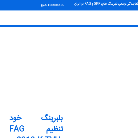
نمایندگی رسمی بلبرینگ های SKF و FAG در ایران
02188686680-1
بلبرینگ خود
تنظیم FAG