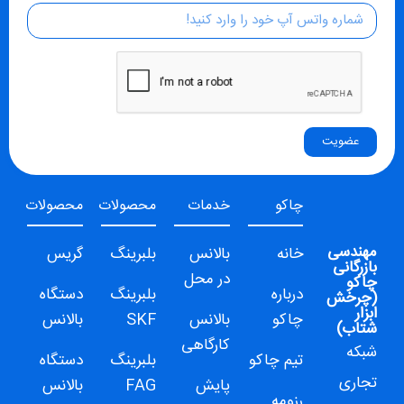
عضویت
چاکو
خدمات
محصولات
محصولات
مهندسی
خانه
بالانس
بلبرینگ
گریس
بازرگانی
در محل
چاکو
درباره
بلبرینگ
دستگاه
(
چرخش
ابزار
چاکو
بالانس
SKF
بالانس
شتاب
)
کارگاهی
شبکه
تیم چاکو
بلبرینگ
دستگاه
تجاری
پایش
FAG
بالانس
رزومه