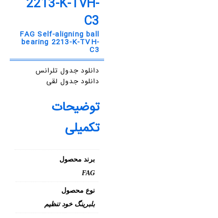
2213-K-TVH-
C3
FAG Self-aligning ball
bearing 2213-K-TVH-
C3
دانلود جدول تلرانس
دانلود جدول لقی
توضیحات
تکمیلی
برند محصول
FAG
نوع محصول
بلبرینگ خود تنظیم