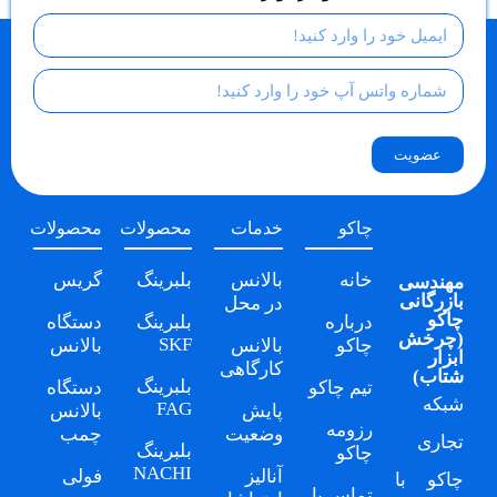
عضویت
چاکو
خدمات
محصولات
محصولات
خانه
بالانس
بلبرینگ
گریس
مهندسی
بازرگانی
در محل
چاکو
درباره
بلبرینگ
دستگاه
(
چرخش
SKF
چاکو
بالانس
بالانس
ابزار
کارگاهی
شتاب
)
بلبرینگ
تیم چاکو
دستگاه
شبکه
FAG
پایش
بالانس
رزومه
وضعیت
چمب
تجاری
بلبرینگ
چاکو
NACHI
آنالیز
فولی
چاکو
با
تماس با