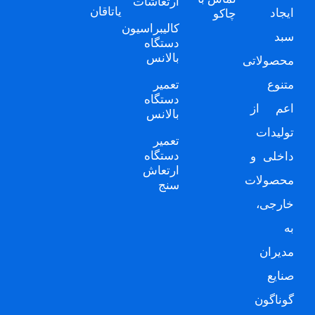
ارتعاشات
یاتاقان
ایجاد
چاکو
کالیبراسیون
سبد
دستگاه
بالانس
محصولاتی
متنوع
تعمیر
دستگاه
اعم از
بالانس
تولیدات
تعمیر
دستگاه
داخلی و
ارتعاش
محصولات
سنج
خارجی،
به
مدیران
صنایع
گوناگون