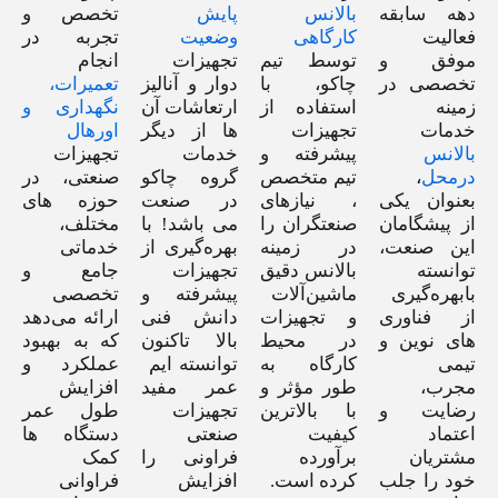
دهه سابقه‌
بالانس
پایش
تخصص و
فعالیت
کارگاهی
وضعیت
تجربه در
موفق و
توسط تیم
تجهیزات
انجام
تخصصی در
چاکو، با
دوار و آنالیز
تعمیرات،
زمینه
استفاده از
ارتعاشات آن
نگهداری و
خدمات
تجهیزات
ها از دیگر
اورهال
بالانس
پیشرفته و
خدمات
تجهیزات
درمحل
،
تیم متخصص
گروه چاکو
صنعتی، در
بعنوان یکی
، نیازهای
در صنعت
حوزه های
از پیشگامان
صنعتگران را
می باشد! با
مختلف،
این صنعت،
در زمینه
بهره‌گیری از
خدماتی
توانسته
بالانس دقیق
تجهیزات
جامع و
بابهره‌گیری
ماشین‌آلات
پیشرفته و
تخصصی
از فناوری
و تجهیزات
دانش فنی
ارائه می‌دهد
های نوین و
در محیط
بالا تاکنون
که به بهبود
تیمی
کارگاه به
توانسته ایم
عملکرد و
مجرب،
طور مؤثر و
عمر مفید
افزایش
رضایت و
با بالاترین
تجهیزات
طول عمر
اعتماد
کیفیت
صنعتی
دستگاه ها
مشتریان
برآورده
فراونی را
کمک
خود را جلب
کرده است.
افزایش
فراوانی