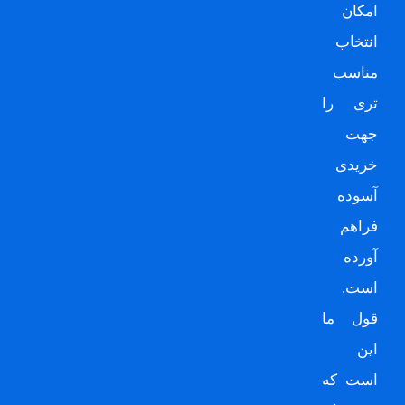
امکان
انتخاب
مناسب
تری را
جهت
خریدی
آسوده
فراهم
آورده
است.
قول ما
این
است که