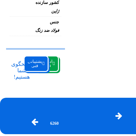
کشور سازنده
ژاپن
جنس
فولاد ضد زنگ
استعلام
پشتیبانی
پاسخگوی
قیمت
فنی
شما
هستیم!
6260