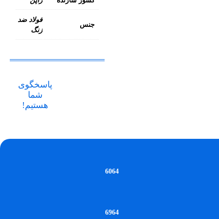
کشور سازنده
ژاپن
فولاد ضد
جنس
زنگ
پاسخگوی
شما
هستیم!
6064
6964