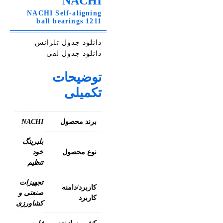
NACHI
NACHI Self-aligning
ball bearings 1211
دانلود جدول تلرانس
دانلود جدول لقی
توضیحات
تکمیلی
برند محصول
NACHI
بلبرینگ
نوع محصول
خود
تنظیم
تجهیزات
کاربرد/دامنه
صنعتی و
کاربرد
کشاورزی