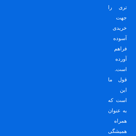
تری را
جهت
خریدی
آسوده
فراهم
آورده
است.
قول ما
این
است که
به عنوان
همراه
همیشگی