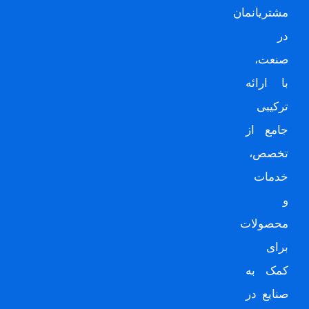
مشتریانمان
در
صنعت،
با ارائه
ترکیبی
جامع از
تخصص،
خدمات
و
محصولات
برای
کمک به
صنایع در