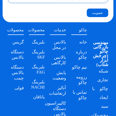
عضویت
چاکو
خدمات
محصولات
محصولات
خانه
بالانس
بلبرینگ
گریس
مهندسی
بازرگانی
در محل
چاکو
درباره
بلبرینگ
دستگاه
(
چرخش
SKF
چاکو
بالانس
بالانس
ابزار
کارگاهی
شتاب
)
بلبرینگ
تیم چاکو
دستگاه
شبکه
FAG
پایش
بالانس
رزومه
وضعیت
چمب
تجاری
بلبرینگ
چاکو
NACHI
آنالیز
فولی
چاکو
با
تماس با
ارتعاشات
یاتاقان
ایجاد
چاکو
کالیبراسیون
سبد
دستگاه
بالانس
محصولاتی