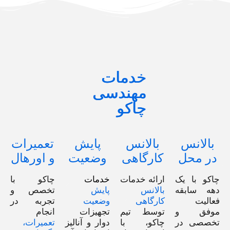
خدمات
مهندسی
چاکو
بالانس
بالانس
پایش
تعمیرات
در محل
کارگاهی
وضعیت
و اورهال
چاکو با یک
ارائه خدمات
خدمات
چاکو با
دهه سابقه‌
بالانس
پایش
تخصص و
فعالیت
کارگاهی
وضعیت
تجربه در
موفق و
توسط تیم
تجهیزات
انجام
تخصصی در
چاکو، با
دوار و آنالیز
تعمیرات،