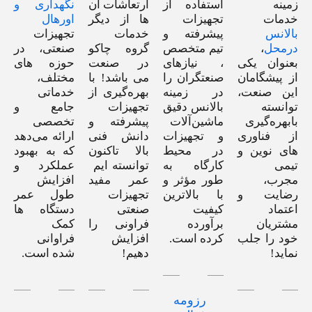
زمینه
استفاده از
ارتعاشات آن
نگهداری و
خدمات
تجهیزات
ها از دیگر
اورهال
بالانس
پیشرفته و
خدمات
تجهیزات
درمحل
،
تیم متخصص
گروه چاکو
صنعتی، در
بعنوان یکی
، نیازهای
در صنعت
حوزه های
از پیشگامان
صنعتگران را
می باشد! با
مختلف،
این صنعت،
در زمینه
بهره‌گیری از
خدماتی
توانسته
بالانس دقیق
تجهیزات
جامع و
بابهره‌گیری
ماشین‌آلات
پیشرفته و
تخصصی
از فناوری
و تجهیزات
دانش فنی
ارائه می‌دهد
های نوین و
در محیط
بالا تاکنون
که به بهبود
تیمی
کارگاه به
توانسته ایم
عملکرد و
مجرب،
طور مؤثر و
عمر مفید
افزایش
رضایت و
با بالاترین
تجهیزات
طول عمر
اعتماد
کیفیت
صنعتی
دستگاه ها
مشتریان
برآورده
فراونی را
کمک
خود را جلب
کرده است.
افزایش
فراوانی
نماید!
دهیم!
شده است.
رزومه