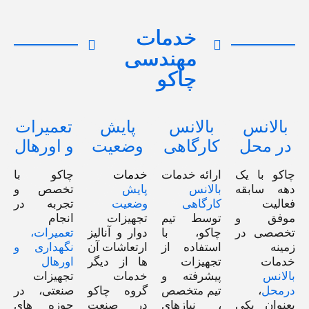
خدمات
مهندسی
چاکو
بالانس
بالانس
پایش
تعمیرات
در محل
کارگاهی
وضعیت
و اورهال
چاکو با یک
ارائه خدمات
خدمات
چاکو با
دهه سابقه‌
بالانس
پایش
تخصص و
فعالیت
کارگاهی
وضعیت
تجربه در
موفق و
توسط تیم
تجهیزات
انجام
تخصصی در
چاکو، با
دوار و آنالیز
تعمیرات،
زمینه
استفاده از
ارتعاشات آن
نگهداری و
خدمات
تجهیزات
ها از دیگر
اورهال
بالانس
پیشرفته و
خدمات
تجهیزات
درمحل
،
تیم متخصص
گروه چاکو
صنعتی، در
بعنوان یکی
، نیازهای
در صنعت
حوزه های