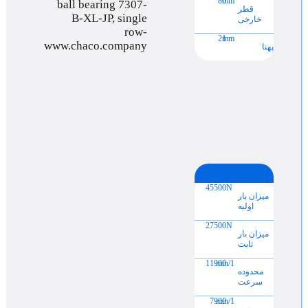
80
mm
قطر
خارجی
21
mm
پهنا
45500
N
میزان بار
اولیه
27500
N
میزان بار
ثابت
11900
min/1
محدوده
سرعت
7900
min/1