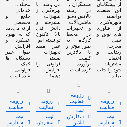
از پیشگامان
صنعتگران را
می باشد! با
مختلف،
این صنعت،
در زمینه
بهره‌گیری از
خدماتی
توانسته
بالانس دقیق
تجهیزات
جامع و
بابهره‌گیری
ماشین‌آلات
پیشرفته و
تخصصی
از فناوری
و تجهیزات
دانش فنی
ارائه می‌دهد
های نوین و
در محیط
بالا تاکنون
که به بهبود
تیمی
کارگاه به
توانسته ایم
عملکرد و
مجرب،
طور مؤثر و
عمر مفید
افزایش
رضایت و
با بالاترین
تجهیزات
طول عمر
اعتماد
کیفیت
صنعتی
دستگاه ها
مشتریان
برآورده
فراونی را
کمک
خود را جلب
کرده است.
افزایش
فراوانی
نماید!
دهیم!
شده است.
رزومه
رزومه
رزومه
رزومه
فعالیت
فعالیت
فعالیت
فعالیت
ثبت
ثبت
ثبت
ثبت
سفارش
سفارش
سفارش
سفارش
آنلاین