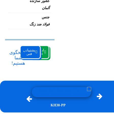
کشور سازنده
آلمان
جنس
فولاد ضد زنگ
استعلام
پشتیبانی
پاسخگوی
قیمت
فنی
شما
هستیم!
KH30-PP