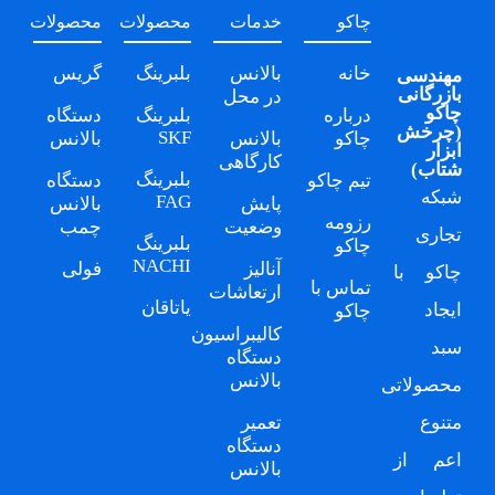
چاکو
خدمات
محصولات
محصولات
خانه
بالانس
بلبرینگ
گریس
مهندسی
بازرگانی
در محل
چاکو
درباره
بلبرینگ
دستگاه
(
چرخش
SKF
چاکو
بالانس
بالانس
ابزار
کارگاهی
شتاب
)
بلبرینگ
تیم چاکو
دستگاه
شبکه
FAG
پایش
بالانس
رزومه
وضعیت
چمب
تجاری
بلبرینگ
چاکو
NACHI
آنالیز
فولی
چاکو
با
تماس با
ارتعاشات
یاتاقان
ایجاد
چاکو
کالیبراسیون
سبد
دستگاه
بالانس
محصولاتی
متنوع
تعمیر
دستگاه
اعم از
بالانس