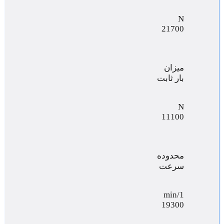
N
21700
میزان
بار ثابت
N
11100
محدوده
سرعت
min/1
19300