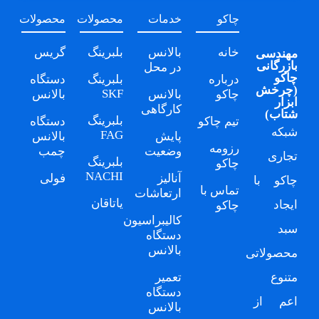
چاکو
خدمات
محصولات
محصولات
خانه
بالانس
بلبرینگ
گریس
مهندسی
بازرگانی
در محل
چاکو
درباره
بلبرینگ
دستگاه
(
چرخش
SKF
چاکو
بالانس
بالانس
ابزار
کارگاهی
شتاب
)
بلبرینگ
تیم چاکو
دستگاه
شبکه
FAG
پایش
بالانس
رزومه
وضعیت
چمب
تجاری
بلبرینگ
چاکو
NACHI
آنالیز
فولی
چاکو
با
تماس با
ارتعاشات
یاتاقان
ایجاد
چاکو
کالیبراسیون
سبد
دستگاه
بالانس
محصولاتی
متنوع
تعمیر
دستگاه
اعم از
بالانس