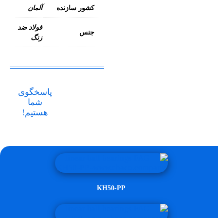
کشور سازنده
آلمان
فولاد ضد
جنس
زنگ
پاسخگوی
شما
هستیم!
KH50-PP