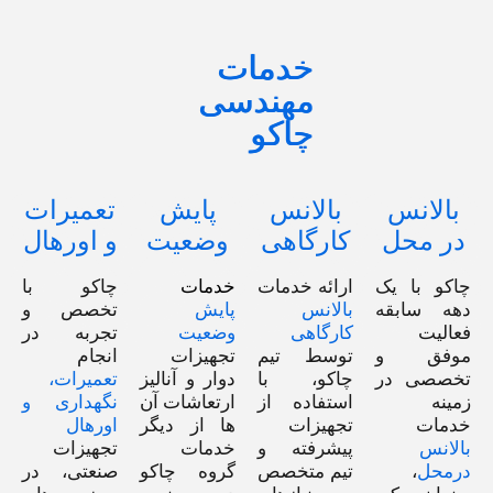
خدمات
مهندسی
چاکو
بالانس
بالانس
پایش
تعمیرات
در محل
کارگاهی
وضعیت
و اورهال
چاکو با یک
ارائه خدمات
خدمات
چاکو با
دهه سابقه‌
بالانس
پایش
تخصص و
فعالیت
کارگاهی
وضعیت
تجربه در
موفق و
توسط تیم
تجهیزات
انجام
تخصصی در
چاکو، با
دوار و آنالیز
تعمیرات،
زمینه
استفاده از
ارتعاشات آن
نگهداری و
خدمات
تجهیزات
ها از دیگر
اورهال
بالانس
پیشرفته و
خدمات
تجهیزات
درمحل
،
تیم متخصص
گروه چاکو
صنعتی، در