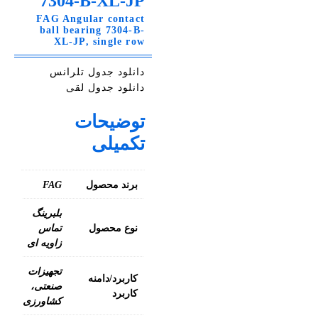
7304-B-XL-JP
FAG Angular contact
ball bearing 7304-B-
XL-JP, single row
دانلود جدول تلرانس
دانلود جدول لقی
توضیحات
تکمیلی
برند محصول
FAG
بلبرینگ
نوع محصول
تماس
زاویه ای
تجهیزات
کاربرد/دامنه
صنعتی،
کاربرد
کشاورزی