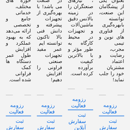
بعنوان یکی
، نیازهای
در صنعت
حوزه های
از پیشگامان
صنعتگران را
می باشد! با
مختلف،
این صنعت،
در زمینه
بهره‌گیری از
خدماتی
توانسته
بالانس دقیق
تجهیزات
جامع و
بابهره‌گیری
ماشین‌آلات
پیشرفته و
تخصصی
از فناوری
و تجهیزات
دانش فنی
ارائه می‌دهد
های نوین و
در محیط
بالا تاکنون
که به بهبود
تیمی
کارگاه به
توانسته ایم
عملکرد و
مجرب،
طور مؤثر و
عمر مفید
افزایش
رضایت و
با بالاترین
تجهیزات
طول عمر
اعتماد
کیفیت
صنعتی
دستگاه ها
مشتریان
برآورده
فراونی را
کمک
خود را جلب
کرده است.
افزایش
فراوانی
نماید!
دهیم!
شده است.
رزومه
رزومه
رزومه
رزومه
فعالیت
فعالیت
فعالیت
فعالیت
ثبت
ثبت
ثبت
ثبت
سفارش
سفارش
سفارش
سفارش
آنلاین