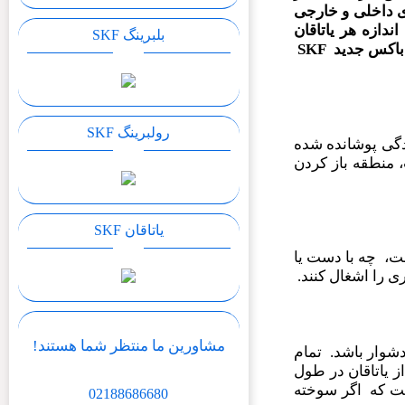
ی
داخلی
و
خارجی
ندازه هر یاتاقان
بلبرینگ SKF
باکس جدید
SKF
رولبرینگ SKF
ردگی پوشانده شده
 منطقه باز کردن
یاتاقان SKF
ت، چه با دست یا
ی را اشغال کنند.
مشاورین ما منتظر شما هستند!
ا دشوار باشد. تمام
افظت از یاتاقان در طول
ت که اگر سوخته
02188686680