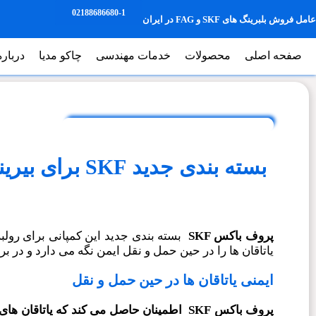
02188686680-1
عامل فروش بلبرینگ های SKF و FAG در ایران
صفحه اصلی
محصولات
خدمات مهندسی
چاکو مدیا
درباره
بسته بندی جدید SKF برای بیرینگ های خاص SKF
پروف باکس SKF
یاتاقان ها را در حین حمل و نقل ایمن نگه می دارد و در ب
ایمنی یاتاقان ها در حین حمل و نقل
پروف باکس SKF اطمینان حاصل می کند که یاتاقان های شما هنگام باز کردن جعبه از همان