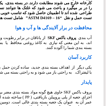
کارخانه خارج می شوند مطابقت دارند.
در بسته بندی، ی
را در بر میگیرد
و باعث می شود که غلتک ها نتوانند نس
طراحی شده اند تا اطمینان حاصل
شود که تناسب
خوبی ب
تست حمل و نقل “
ASTM D4169 – 16
” شامل تست هن
محافظت در برار آلایندگی ها و آب و هوا
آب بندی
پروف باکس SKF
از یاتاقان در برابر رطوبت و
اند، به این معنی که نیازی به کاغذ روغنی محافظ یا ب
بسته بندی شما را آلوده کنند.
کاربرد آسان
یکی دیگر از اهداف بسته بندی جدید، ساده کردن حمل ب
با لیفتراک، به راحتی باز می شود و به راحتی بسته می شود
پایدار
پروف باکس SKF حاوی هیچ گونه مواد بسته بن
اجزای جعبه از پلی پر
عمر آن به عنوان یک جعبه بسته بندی عالی است. دوم