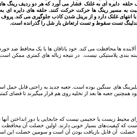
ک حلقه دایره ای به غلتک فشار می آورد که هر دو ردیف رینگ
ها
بت
به مسیر رینگ ها حرکت
حرکت کنند.
حلقه های دایره ای به ا
ا انتهای غلتک دارد و از برینل شدن کاذب جلوگیری می کند.
پروف 
دلینگ
تست سقوط و تست ارتعاش بار شل را گذرانده است.
 آلاینده ها محافظت می کند. خود یاتاقان‌ ها با یک محافظ ضد خو
سته بندی پلاستیکی نیست. در نتیجه زباله های کمتری ممکن است،
لبرینگ های سنگین بوده است. جعبه جدید به راحتی قابل حمل اس
 همچنین جعبه ها بعد از تخلیه روی هم قرار میگیرند تا فضای کمتر
دی مضر برای محیط زیست یا حجیمی نیست که جابجایی یا دور انداختن آنه
وپیلن بازیافتی، ( PP ) ساخته شده است که کیفیت‌های بسیار خوبی دارند. اولین خصلت آن مح
ین خصلت آن قابل بازیافت بودن آن است و سومین خصلت این اس