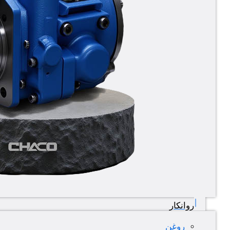
روانکار
روغن