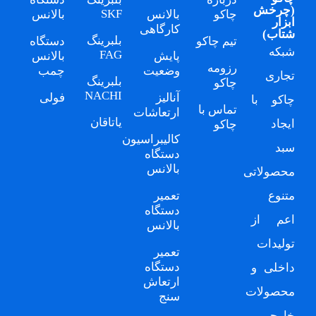
(
چرخش
SKF
چاکو
بالانس
بالانس
ابزار
کارگاهی
شتاب
)
بلبرینگ
تیم چاکو
دستگاه
شبکه
FAG
پایش
بالانس
رزومه
وضعیت
چمب
تجاری
بلبرینگ
چاکو
NACHI
آنالیز
فولی
چاکو
با
تماس با
ارتعاشات
یاتاقان
ایجاد
چاکو
کالیبراسیون
سبد
دستگاه
بالانس
محصولاتی
متنوع
تعمیر
دستگاه
اعم از
بالانس
تولیدات
تعمیر
دستگاه
داخلی و
ارتعاش
محصولات
سنج
خارجی،