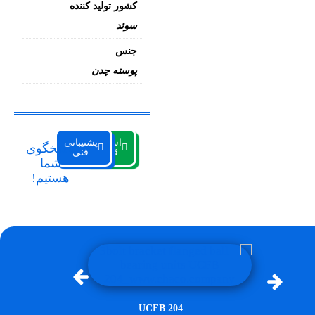
کشور تولید کننده
سوئد
جنس
پوسته چدن
استعلام
پشتیبانی
پاسخگوی
قیمت
فنی
شما
هستیم!
W33 + H
UCFB 204