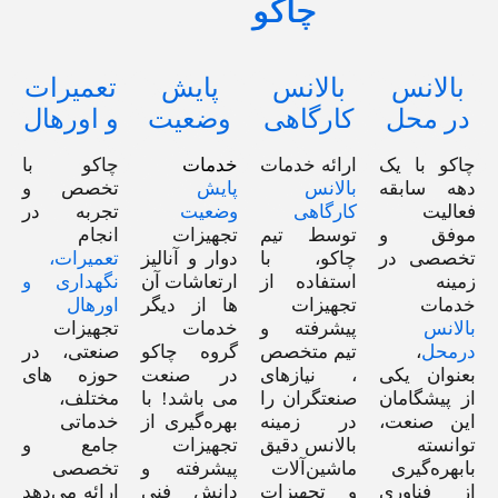
چاکو
بالانس
بالانس
پایش
تعمیرات
در محل
کارگاهی
وضعیت
و اورهال
چاکو با یک
ارائه خدمات
خدمات
چاکو با
دهه سابقه‌
بالانس
پایش
تخصص و
فعالیت
کارگاهی
وضعیت
تجربه در
موفق و
توسط تیم
تجهیزات
انجام
تخصصی در
چاکو، با
دوار و آنالیز
تعمیرات،
زمینه
استفاده از
ارتعاشات آن
نگهداری و
خدمات
تجهیزات
ها از دیگر
اورهال
بالانس
پیشرفته و
خدمات
تجهیزات
درمحل
،
تیم متخصص
گروه چاکو
صنعتی، در
بعنوان یکی
، نیازهای
در صنعت
حوزه های
از پیشگامان
صنعتگران را
می باشد! با
مختلف،
این صنعت،
در زمینه
بهره‌گیری از
خدماتی
توانسته
بالانس دقیق
تجهیزات
جامع و
بابهره‌گیری
ماشین‌آلات
پیشرفته و
تخصصی
از فناوری
و تجهیزات
دانش فنی
ارائه می‌دهد