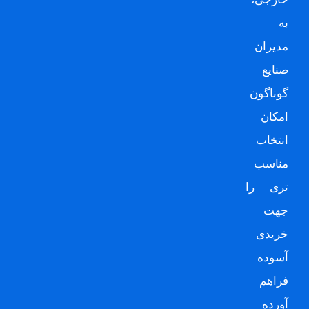
به
مدیران
صنایع
گوناگون
امکان
انتخاب
مناسب
تری را
جهت
خریدی
آسوده
فراهم
آورده