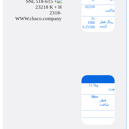
H2318
چاکنت
2x
رینگ قفل
FRB
کننده
6.25/160
12.5
kg
وزن
80
mm
قطر
شافت