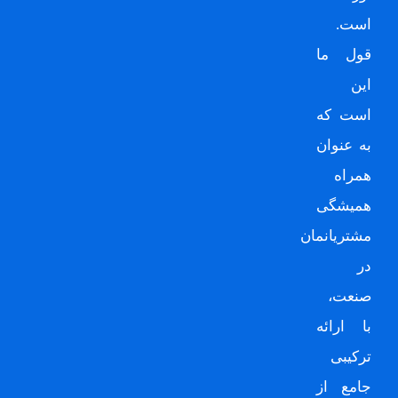
است.
قول ما
این
است که
به عنوان
همراه
همیشگی
مشتریانمان
در
صنعت،
با ارائه
ترکیبی
جامع از