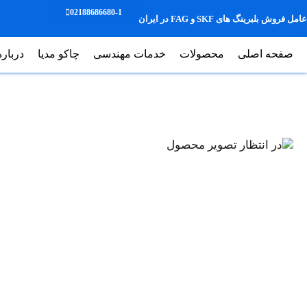
02188686680-1
عامل فروش بلبرینگ های SKF و FAG در ایران
صفحه اصلی
محصولات
خدمات مهندسی
چاکو مدیا
درباره