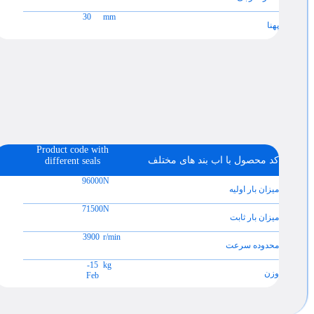
30
mm
پهنا
Product code with
کد محصول با اب بند های مختلف
different seals
96000
N
میزان بار اولیه
71500
N
میزان بار ثابت
3900
r/min
محدوده سرعت
15-
kg
وزن
Feb