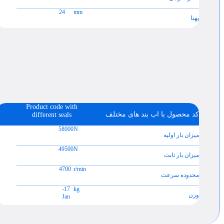
24
mm
پهنا
Product code with
کد محصول با اب بند های مختلف
different seals
58000
N
میزان بار اولیه
49500
N
میزان بار ثابت
4700
r/min
محدوده سرعت
17-
kg
وزن
Jan