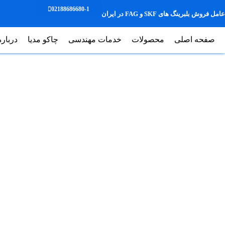
02188686680-1
عامل فروش بلبرینگ های SKF و FAG در ایران
صفحه اصلی
محصولات
خدمات مهندسی
چاکو مدیا
درباره