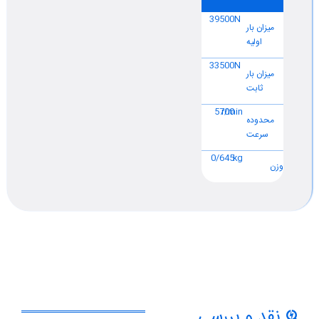
39500
N
میزان بار
اولیه
33500
N
میزان بار
ثابت
5700
r/min
محدوده
سرعت
0/645
kg
وزن
نقد و بررسی