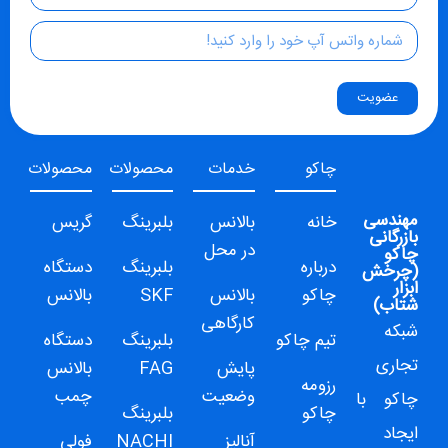
عضویت
چاکو
خدمات
محصولات
محصولات
مهندسی
خانه
بالانس
بلبرینگ
گریس
بازرگانی
در محل
چاکو
درباره
بلبرینگ
دستگاه
(
چرخش
ابزار
چاکو
بالانس
SKF
بالانس
شتاب
)
کارگاهی
شبکه
تیم چاکو
بلبرینگ
دستگاه
تجاری
پایش
FAG
بالانس
رزومه
وضعیت
چمب
چاکو
با
چاکو
بلبرینگ
ایجاد
آنالیز
NACHI
فولی