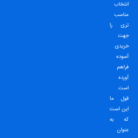
انتخاب
مناسب
تری را
جهت
خریدی
آسوده
فراهم
آورده
است.
قول ما
این است
که به
عنوان