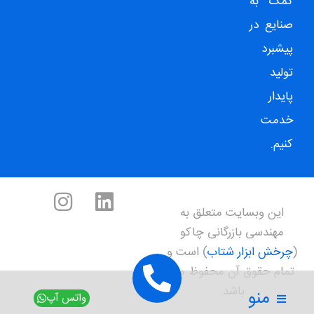
کمک به
صنایع در
پیشبرد
تولید
پایدار
خدمت
کنیم.
این وبسایت متعلق به
مهندسی بازرگانی چاکو
(
چرخش ابزار شتاب
) است و
تمام حقوق آن محفوظ می
باشد.
منو
واتس آپ