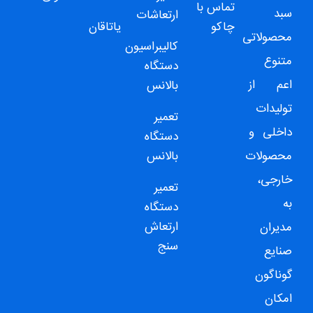
تماس با
سبد
ارتعاشات
چاکو
یاتاقان
محصولاتی
کالیبراسیون
متنوع
دستگاه
اعم از
بالانس
تولیدات
تعمیر
داخلی و
دستگاه
محصولات
بالانس
خارجی،
تعمیر
به
دستگاه
ارتعاش
مدیران
سنج
صنایع
گوناگون
امکان