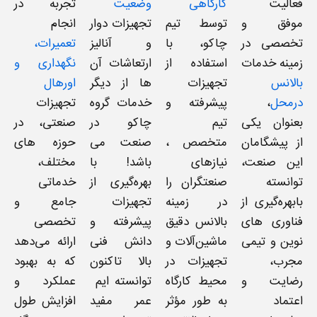
فعالیت
کارگاهی
وضعیت
تجربه در
موفق و
توسط تیم
تجهیزات دوار
انجام
تخصصی در
چاکو، با
و آنالیز
تعمیرات،
زمینه خدمات
استفاده از
ارتعاشات آن
نگهداری و
بالانس
تجهیزات
ها از دیگر
اورهال
درمحل
،
پیشرفته و
خدمات گروه
تجهیزات
بعنوان یکی
تیم
چاکو در
صنعتی، در
از پیشگامان
متخصص ،
صنعت می
حوزه های
این صنعت،
نیازهای
باشد! با
مختلف،
توانسته
صنعتگران را
بهره‌گیری از
خدماتی
بابهره‌گیری از
در زمینه
تجهیزات
جامع و
فناوری های
بالانس دقیق
پیشرفته و
تخصصی
نوین و تیمی
ماشین‌آلات و
دانش فنی
ارائه می‌دهد
مجرب،
تجهیزات در
بالا تاکنون
که به بهبود
رضایت و
محیط کارگاه
توانسته ایم
عملکرد و
اعتماد
به طور مؤثر
عمر مفید
افزایش طول